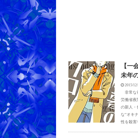
【一
未年
2015/12
非常な長
労働省夜
の新人・
な“オキ
性を殺害