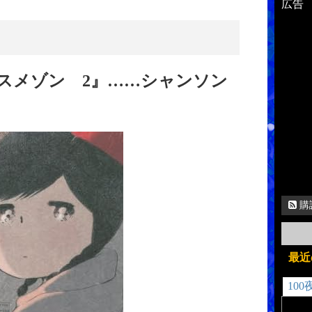
広告
スメゾン 2』……シャンソン
購
最近
100