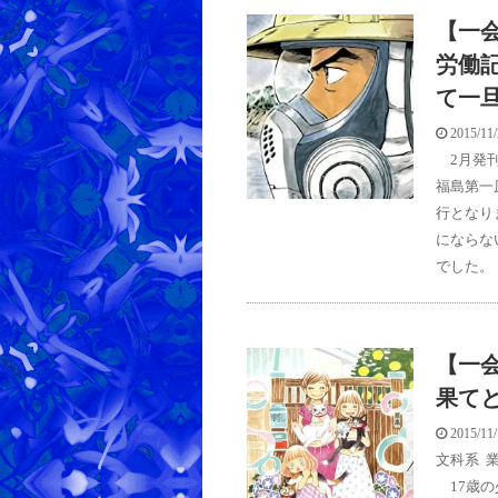
【一
労働
て一
2015/11
2月発刊
福島第一
行となり
にならな
でした。
【一会
果て
2015/11
文科系
,
17歳の