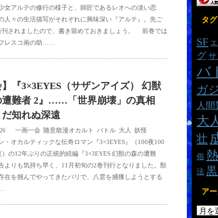
少女アルテの修行の様子と、師匠であるレオへの淡い恋
の人々の生活描写がそれぞれに興味深い『アルテ』。先ご
タグ
発刊されましたので、書き留めておきましょう。 前巻では
SF
フレスコ画の助……
エ
グ
サ
バ
】『3×3EYES（サザンアイズ） 幻獣
ガ
の遭難者 2』……「世界崩壊」の真相
人間
まだ知れぬ深遠
大
一画一会
,
随意散漫
オカルト
,
バトル
,
大人
,
妖怪
/26
壮
・オカルティックな伝奇ロマン『3×3EYES』（100夜100
夜）の12年ぶりの正統的続編『3×3EYES 幻獣の森の遭難
俗
告よりも気持ち早く、11月初旬の2巻刊行となりました。獣
黒
法
存在を掴んでやってきたパリで、八雲を捕獲しようとする
…
アー