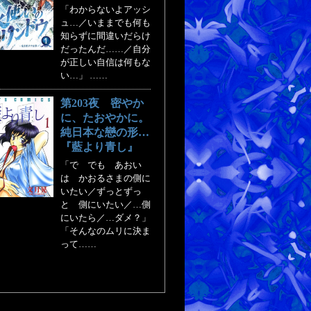
「わからないよアッシ
ュ…／いままでも何も
知らずに間違いだらけ
だったんだ……／自分
が正しい自信は何もな
い…」 ……
第203夜 密やか
に、たおやかに。
純日本な戀の形…
『藍より青し』
「で でも あおい
は かおるさまの側に
いたい／ずっとずっ
と 側にいたい／…側
にいたら／…ダメ？」
「そんなのムリに決ま
って……