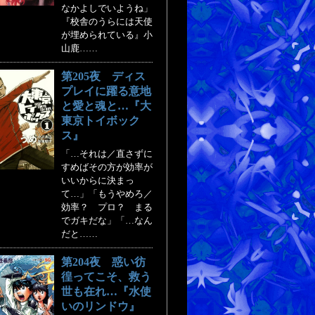
なかよしでいようね」
『校舎のうらには天使
が埋められている』小
山鹿……
第205夜 ディス
プレイに躍る意地
と愛と魂と…『大
東京トイボック
ス』
「…それは／直さずに
すめばその方が効率が
いいからに決まっ
て…」「もうやめろ／
効率？ プロ？ まる
でガキだな」「…なん
だと……
第204夜 惑い彷
徨ってこそ、救う
世も在れ…『水使
いのリンドウ』