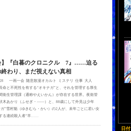
会】『白暮のクロニクル 7』……迫る
の終わり、まだ視えない真相
一画一会
,
随意散漫
オカルト
,
ミステリ
,
仕事
,
大人
/28
命と不死性を有する“オキナガ”と、それを管理する厚生
間衛生管理課（通称やえいかん）が存在する世界。夜衛管
伏木あかり（ふせぎ・――）と、88歳にして外見は少年
ナガ”雪村魁（ゆきむら・かい）の2人が、未年ごとに若い女
する連続殺人者“羊……
日付