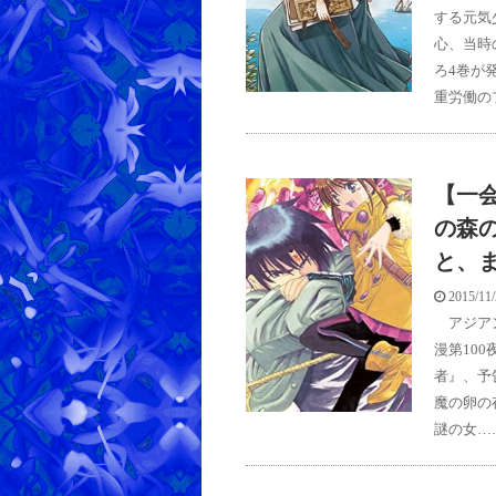
する元気
心、当時
ろ4巻が
重労働の
【一会
の森
と、
2015/11
アジアン
漫第100
者』、予
魔の卵の
謎の女…