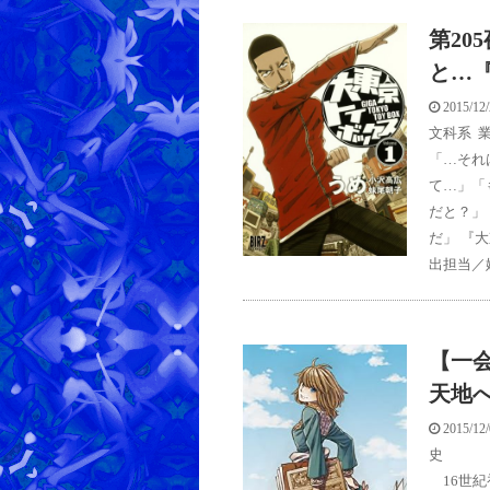
第20
と…
2015/12
文科系
,
「…それ
て…」「
だと？」
だ」 『
出担当／
【一
天地
2015/12
史
16世紀