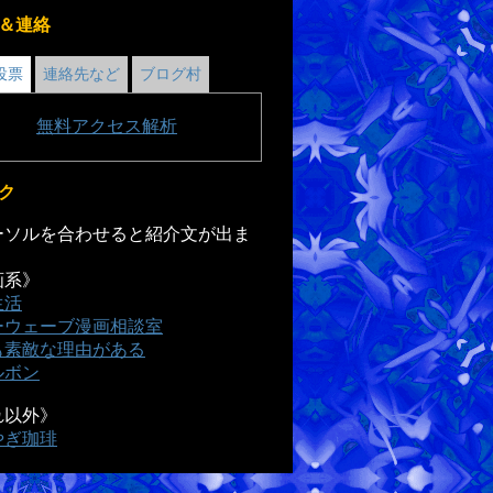
＆連絡
投票
連絡先など
ブログ村
無料
アクセス解析
ク
ソルを合わせると紹介文が出ま
画系》
生活
ーウェーブ漫画相談室
も素敵な理由がある
ルボン
れ以外》
やぎ珈琲