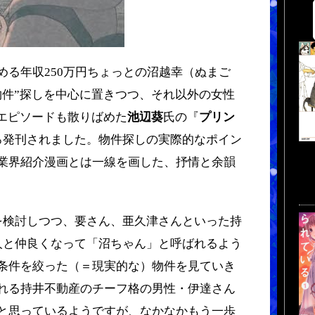
る年収250万円ちょっとの沼越幸（ぬまご
物件”探しを中心に置きつつ、それ以外の女性
のエピソードも散りばめた
池辺葵
氏の『
プリン
ろ発刊されました。物件探しの実際的なポイン
業界紹介漫画とは一線を画した、抒情と余韻
検討しつつ、要さん、亜久津さんといった持
人と仲良くなって「沼ちゃん」と呼ばれるよう
条件を絞った（＝現実的な）物件を見ていき
れる持井不動産のチーフ格の男性・伊達さん
と思っているようですが、なかなかもう一歩