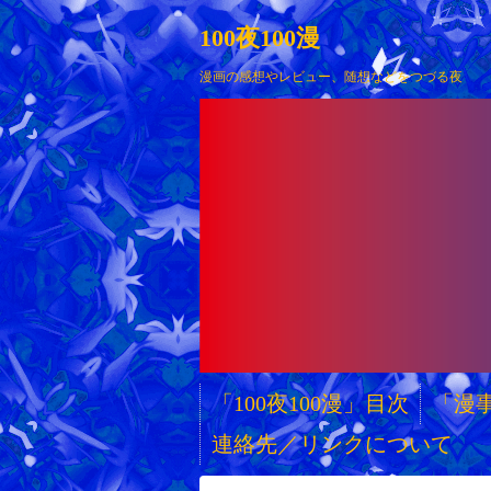
100夜100漫
漫画の感想やレビュー、随想などをつづる夜
「100夜100漫」目次
「漫
連絡先／リンクについて