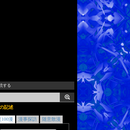
読する
の記述
夜100漫
漫事探訪
随意散漫