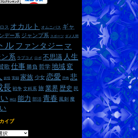
オカルト
ギャ
ロス
オムニバス
ジャンプ系
ンデー系
スポーツ
ダメ人間
トル
ファンタジー
マ
ジン系
人生
不思議
ラブコメ
ロボ
仕事
地域
変
哲学
賛歌
勝負
人
恋愛
悲
家族
少女
実録
妖怪
恐怖
成長
業界
歴史
旅
民
戦争
文科系
熱い
青春
能力
魔
風刺
部活
神話
い
カイブ