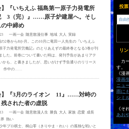
投票
会】『いちえふ 福島第一原子力発電所
記 3（完）』……原子炉建屋へ。そし
自由
旦の中締め
一画一会
,
随意散漫
仕事
,
地域
,
大人
,
実録
/23
の2巻から8か月。この10月に竜田一人先生の『いちえふ
原子力発電所労働記』のとりあえずの最終巻となる3巻が刊
リン
ました。前巻について書いた時は、発刊予告があまりアテ
カー
いかも、と書きましたが、思いがけず予告通りのリリース
す。
 作中の……
《漫
漫画
ニュ
雨に
】『3月のライオン 11』……対峙の
シミ
と残された者の虚脱
《そ
一画一会
,
随意散漫
人生
,
勝負
,
大人
,
家族
,
恋愛
,
成長
,
/13
あお
業界
,
熱い
少年プロ棋士、桐山零（きりやま・れい）の孤独な戦いと