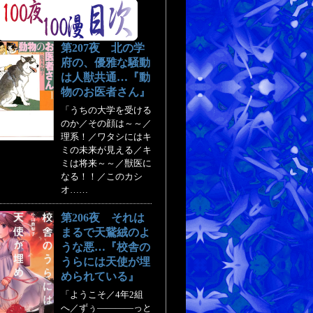
第207夜 北の学
府の、優雅な騒動
は人獣共通…『動
物のお医者さん』
「うちの大学を受ける
のか／その顔は～～／
理系！／ワタシにはキ
ミの未来が見える／キ
ミは将来～～／獣医に
なる！！／このカシ
オ……
第206夜 それは
まるで天鵞絨のよ
うな悪…『校舎の
うらには天使が埋
められている』
「ようこそ／4年2組
へ／ずぅ――――っと