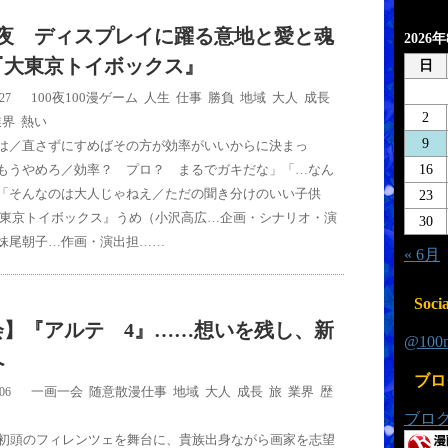
5夜 ディスプレイに躍る意地と愛と魂
2026
『大東京トイボックス』
日
100夜100漫
ゲーム
,
人生
,
仕事
,
勝負
,
地域
,
大人
,
成長
,
/27
2
業界
,
熱い
9
は／直さずにすめばその方が効率がいいからに決まっ
もうやめろ／効率？ プロ？ まるでガキだな」「…なん
16
「そんなのは大人じゃねえ／ただの聞き分けのいい子供
23
大東京トイボックス』うめ（小沢高広…企画・シナリオ・演
30
妹尾朝子…作画・演出担……
« 6月
Socia
会】『アルテ 4』……想いを残し、新
@10
へ
ブロ
一画一会
,
随意散漫
仕事
,
地域
,
大人
,
成長
,
旅
,
業界
,
歴
/06
ブロ
初頭のフィレンツェを舞台に、貴族出身ながら画家を志望