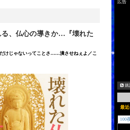
広告
される、仏心の導きか…『壊れた
だけじゃないってことさ……潰させねぇよ／こ
購
最近
100