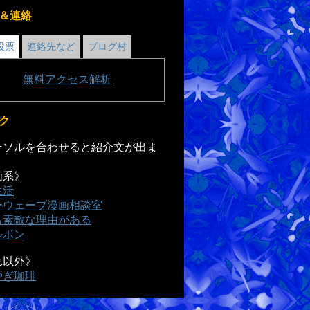
＆連絡
投票
連絡先など
ブログ村
無料
アクセス解析
ク
ソルを合わせると紹介文が出ま
画系》
生活
ーウェーブ漫画相談室
も素敵な理由がある
ルボン
れ以外》
やぎ珈琲