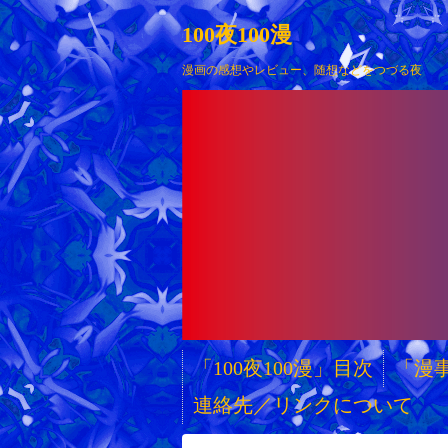
100夜100漫
漫画の感想やレビュー、随想などをつづる夜
「100夜100漫」目次
「漫
連絡先／リンクについて