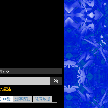
読する
の記述
夜100漫
漫事探訪
随意散漫