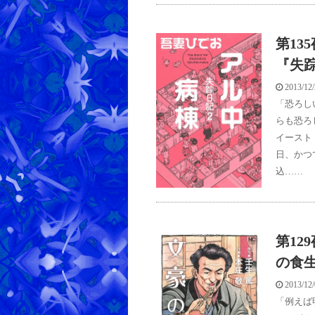
第13
『失
2013/12
「恐ろし
らも恐ろ
イースト・
日、かつ
込……
第12
の食
2013/12
「例えば