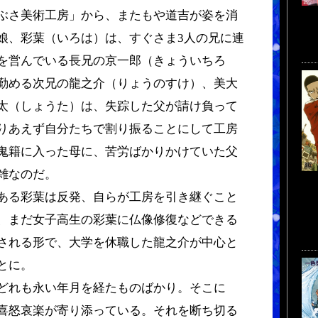
ぶさ美術工房」から、またもや道吉が姿を消
娘、彩葉（いろは）は、すぐさま3人の兄に連
を営んでいる長兄の京一郎（きょういちろ
勤める次兄の龍之介（りょうのすけ）、美大
太（しょうた）は、失踪した父が請け負って
りあえず自分たちで割り振ることにして工房
鬼籍に入った母に、苦労ばかりかけていた父
雑なのだ。
ある彩葉は反発、自らが工房を引き継ぐこと
、まだ女子高生の彩葉に仏像修復などできる
される形で、大学を休職した龍之介が中心と
とに。
どれも永い年月を経たものばかり。そこに
喜怒哀楽が寄り添っている。それを断ち切る