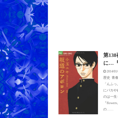
第13
に…
2014/01
歴史
,
青
「んふっ
にバカや
のは一生
『flow
の……