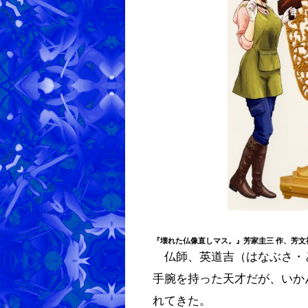
『
壊れた仏像直しマス。
』
芳家圭三
作、芳文社
仏師、英道吉（はなぶさ・
手腕を持った天才だが、いか
れてきた。