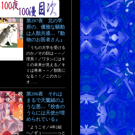
第207夜 北の学
府の、優雅な騒動
は人獣共通…『動
物のお医者さん』
「うちの大学を受ける
のか／その顔は～～／
理系！／ワタシにはキ
ミの未来が見える／キ
ミは将来～～／獣医に
なる！！／このカシ
オ……
第206夜 それは
まるで天鵞絨のよ
うな悪…『校舎の
うらには天使が埋
められている』
「ようこそ／4年2組
へ／ずぅ――――っと