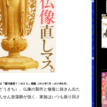
『週刊漫画ＴＩＭＥＳ』掲載（2011年7月～2013年8月）
どうきち）。仏像の製作と修復に抜きん出た
んせん放蕩癖が強く、家族はいつも振り回さ