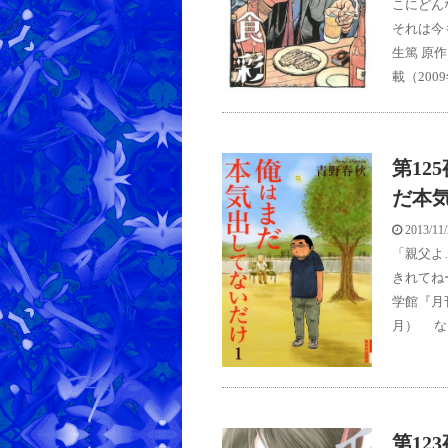
こにどん
それは今
生篤 原
載（200
第12
だ本
2013/11
「親父よ
きれてね
学館『月刊
月） な
第12