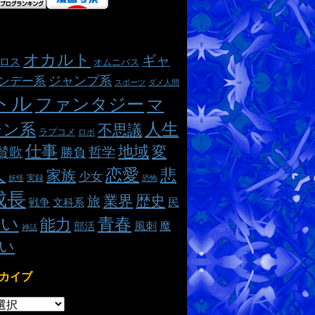
オカルト
ギャ
ロス
オムニバス
ジャンプ系
ンデー系
スポーツ
ダメ人間
トル
ファンタジー
マ
ジン系
人生
不思議
ラブコメ
ロボ
仕事
地域
変
哲学
賛歌
勝負
人
恋愛
悲
家族
少女
実録
妖怪
恐怖
成長
業界
歴史
旅
民
戦争
文科系
熱い
青春
能力
魔
風刺
部活
神話
い
カイブ