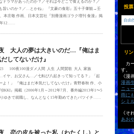
なドラマがあったのか？／それは今どこで食えるのか？／
投票
も旨いのか？／…とかね」 『文豪の食彩』五十子肇観→壬
作、本庄敬 作画、日本文芸社『別冊漫画ゴラク増刊 食漫』掲
自由
9年12……
5夜 大人の夢は大きいのだ…『俺はま
リン
気だしてないだけ』
カー
100夜100漫
ダメ人間
,
人生
,
人間賛歌
,
大人
,
家族
/23
す。
…イヤ、お父さん…／七転び八起きって知ってる？」「起
《漫
漫画
ーよ！」 『俺はまだ本気だしてないだけ』青野春秋 作、小
ニュ
IKKI』掲載（2006年1月～2012年7月、番外編2013年1〜5
雨に
りゆきで就職し、なんとなく15年勤めてきたバツイチ……
シミ
《そ
あお
3夜 恋の皮を被った私（わたくし）と