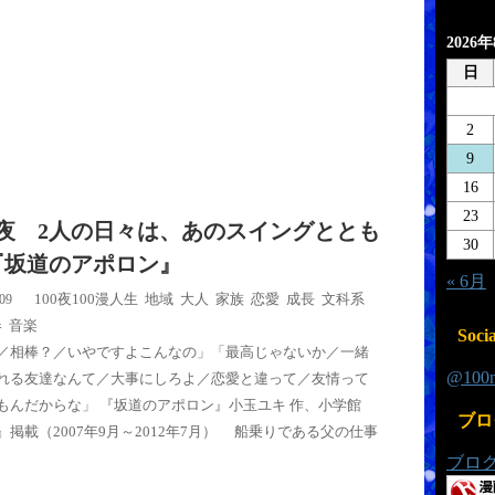
2026
日
2
9
16
23
8夜 2人の日々は、あのスイングととも
30
『坂道のアポロン』
« 6月
100夜100漫
人生
,
地域
,
大人
,
家族
,
恋愛
,
成長
,
文科系
,
/09
春
,
音楽
Socia
／相棒？／いやですよこんなの」「最高じゃないか／一緒
@10
れる友達なんて／大事にしろよ／恋愛と違って／友情って
もんだからな」 『坂道のアポロン』小玉ユキ 作、小学館
ブロ
ers』掲載（2007年9月～2012年7月） 船乗りである父の仕事
ブロ