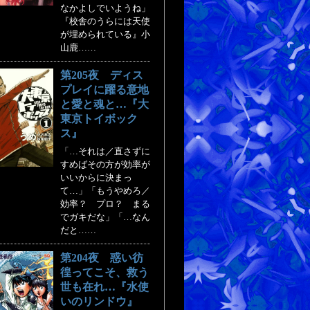
なかよしでいようね」
『校舎のうらには天使
が埋められている』小
山鹿……
第205夜 ディス
プレイに躍る意地
と愛と魂と…『大
東京トイボック
ス』
「…それは／直さずに
すめばその方が効率が
いいからに決まっ
て…」「もうやめろ／
効率？ プロ？ まる
でガキだな」「…なん
だと……
第204夜 惑い彷
徨ってこそ、救う
世も在れ…『水使
いのリンドウ』