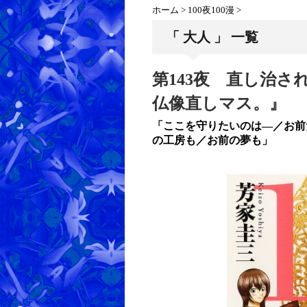
ホーム
>
100夜100漫
>
「 大人 」 一覧
第143夜 直し治
仏像直しマス。』
「ここを守りたいのは―／お前
の工房も／お前の夢も」