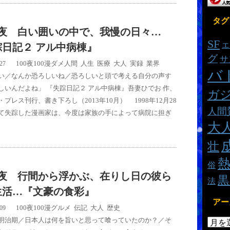
タグ
5夜 白い囲いの中で、我慢の日々…
SF
エ
踪日記２ アル中病棟』
グ
サ
100夜100漫
ダメ人間
,
人生
,
医療
,
大人
,
実録
,
業界
/27
バ
い／なんか恐ろしいね／恐ろしいと頭で考える自分の声す
しいんだよね」 『失踪日記２ アル中病棟』吾妻ひでお 作、
ガ
プレス刊行、書き下ろし（2013年10月） 1998年12月28
人間
て失踪した漫画家は、今度は家族の手によって病院に担ぎ
大
壮
俗
9夜 行間から浮かぶ、在りし日の彼ら
黒
法
生活…『文豪の食彩』
アー
100夜100漫
グルメ
,
伝記
,
大人
,
歴史
/09
明治期／日本人は何を旨いと思って喰っていたのか？／そ