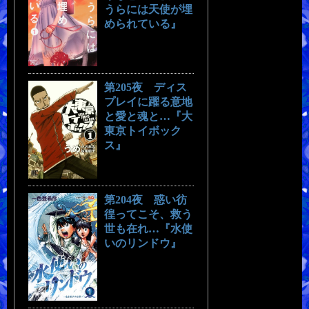
うらには天使が埋
められている』
第205夜 ディス
プレイに躍る意地
と愛と魂と…『大
東京トイボック
ス』
第204夜 惑い彷
徨ってこそ、救う
世も在れ…『水使
いのリンドウ』