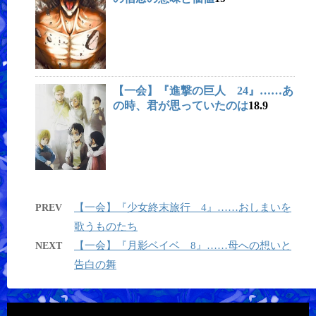
【一会】『進撃の巨人 24』……あ
の時、君が思っていたのは
18.9
【一会】『少女終末旅行 4』……おしまいを
PREV
歌うものたち
【一会】『月影ベイベ 8』……母への想いと
NEXT
告白の舞