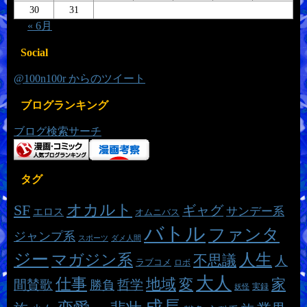
30
31
« 6月
Social
@100n100r からのツイート
ブログランキング
ブログ検索サーチ
タグ
オカルト
SF
ギャグ
サンデー系
エロス
オムニバス
バトル
ファンタ
ジャンプ系
スポーツ
ダメ人間
ジー
マガジン系
人生
不思議
人
ラブコメ
ロボ
大人
仕事
地域
変
家
哲学
間賛歌
勝負
実録
妖怪