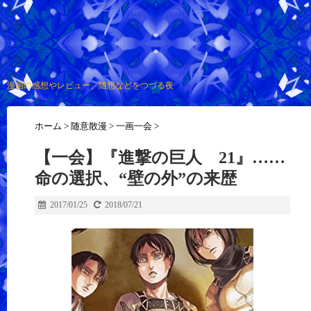
漫画の感想やレビュー、随想などをつづる夜
ホーム
>
随意散漫
>
一画一会
>
【一会】『進撃の巨人 21』……
命の選択、“壁の外”の来歴
2017/01/25
2018/07/21