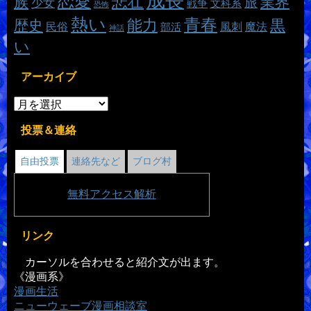
成長
恋愛
悲壮
族
業界
旅
少女
戦争
文科系
恐怖
熱い
青春
能力
黒
歴史
魔法
民俗
風刺
部活
神話
い
アーカイブ
投票＆連絡
自由投票
連絡先など
ブログ村
無料
アクセス解析
リンク
カーソルを合わせると紹介文が出ます。
《漫画系》
漫画生活
ニューウェーブ漫画相談室