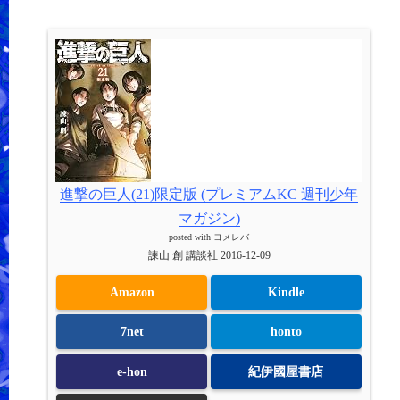
進撃の巨人(21)限定版 (プレミアムKC 週刊少年
マガジン)
posted with
ヨメレバ
諫山 創 講談社 2016-12-09
Amazon
Kindle
7net
honto
e-hon
紀伊國屋書店