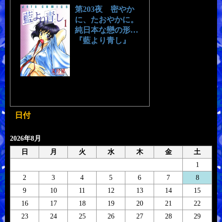
第203夜 密やか
に、たおやかに。
純日本な戀の形…
『藍より青し』
日付
2026年8月
日
月
火
水
木
金
土
1
2
3
4
5
6
7
8
9
10
11
12
13
14
15
16
17
18
19
20
21
22
23
24
25
26
27
28
29