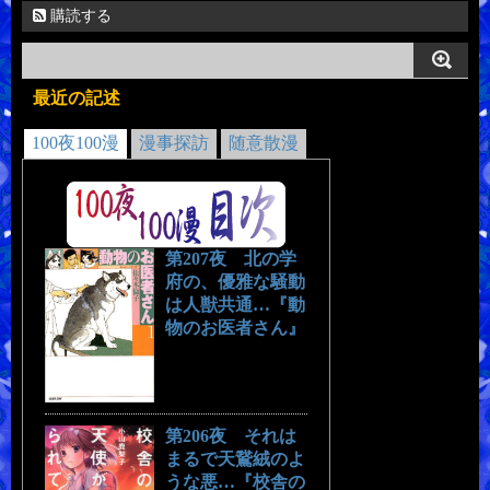
購読する
最近の記述
100夜100漫
漫事探訪
随意散漫
第207夜 北の学
府の、優雅な騒動
は人獣共通…『動
物のお医者さん』
第206夜 それは
まるで天鵞絨のよ
うな悪…『校舎の