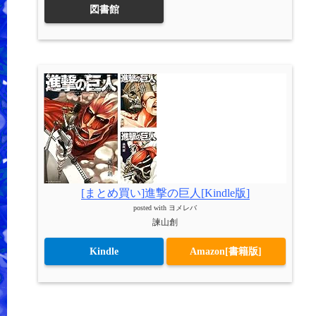
図書館
[まとめ買い]進撃の巨人[Kindle版]
posted with
ヨメレバ
諫山創
Kindle
Amazon[書籍版]