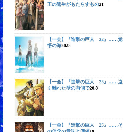
王の誕生がもたらすもの
21
【一会】『進撃の巨人 22』……覚
悟の海
20.9
【一会】『進撃の巨人 23』……遠
く離れた壁の内側で
20.8
【一会】『進撃の巨人 25』……そ
の信念の意味と価値
19