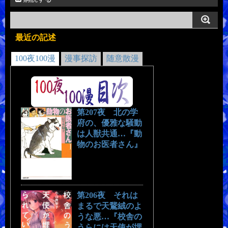
最近の記述
100夜100漫
漫事探訪
随意散漫
第207夜 北の学
府の、優雅な騒動
は人獣共通…『動
物のお医者さん』
第206夜 それは
まるで天鵞絨のよ
うな悪…『校舎の
うらには天使が埋