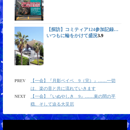
【探訪】コミティア124参加記録…
いつもに輪をかけて盛況
3.9
【一会】『月影ベイベ 9（完）』……一切
PREV
は、楽の音と共に流れていきます
【一会】『いぬやしき 9』……束の間の平
NEXT
穏、そして迫る大災厄