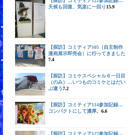
【探訪】コミティア122参加記録…
天候も回復、気楽に一回り
15.9
【探訪】
コミティア105
（自主制作
漫画展示即売会）に行ってきました
7.4
【探訪】
コミケスペシャル６
一日目
（のみ）…いつものコミケとはだい
ぶ違う
7.2
【探訪】コミティア114参加記録…
コンパクトにして濃厚。
6.6
【探訪】コミティア127参加記録…