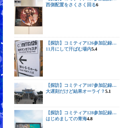
西側配置をさくさく回る
6
【探訪】コミティア126参加記録…
11月にして汗ばむ場内
5.4
【探訪】
コミティア107
参加記録…
大遅刻だけど結果オーライ？
5.1
【探訪】コミティア128参加記録…
はじめましての青海
4.8