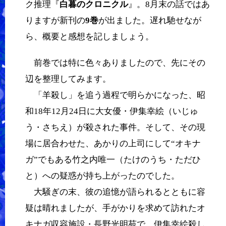
ク推理『
白暮のクロニクル
』。8月末の話ではあ
りますが新刊の
9巻
が出ました。遅れ馳せなが
ら、概要と感想を記しましょう。
前巻では特に色々ありましたので、先にその
辺を整理してみます。
「羊殺し」を追う過程で明らかになった、昭
和18年12月24日に大女優・伊集幸絵（いじゅ
う・さちえ）が殺された事件。そして、その現
場に居合わせた、あかりの上司にして“オキナ
ガ”でもある竹之内唯一（たけのうち・ただひ
と）への疑惑が持ち上がったのでした。
大騒ぎの末、彼の追憶が語られるとともに容
疑は晴れましたが、手がかりを求めて訪れたオ
キナガ収容施設・長野光明苑で、伊集幸絵殺し