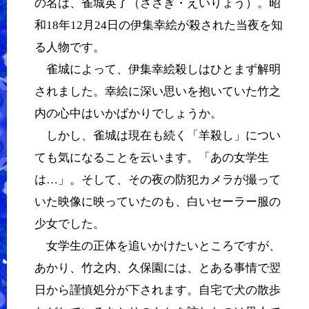
の名は、雀城英了（ささぎ・えいりょう）。昭
和18年12月24日の伊集幸絵が殺された当夜を知
る人物です。
雀城によって、伊集幸絵殺しはひとまず解明
されました。幸絵に深い思いを抱いていた竹之
内の心中はいかばかりでしょうか。
しかし、雀城は現在も続く「羊殺し」につい
ても気になることを云います。「あの女学生
は…」。そして、その夜の防犯カメラが撮って
いた映像に映っていたのも、白いセーラー服の
少女でした。
女学生の正体を追いかけたいところですが、
あかり、竹之内、久保園には、とある事情で翌
日から謹慎処分が下されます。自宅で犬の散歩