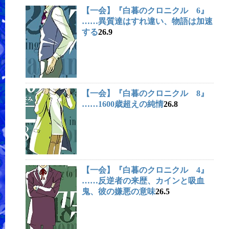
【一会】『白暮のクロニクル 6』
……異質達はすれ違い、物語は加速
する
26.9
【一会】『白暮のクロニクル 8』
……1600歳超えの純情
26.8
【一会】『白暮のクロニクル 4』
……反逆者の来歴、カインと吸血
鬼、彼の嫌悪の意味
26.5