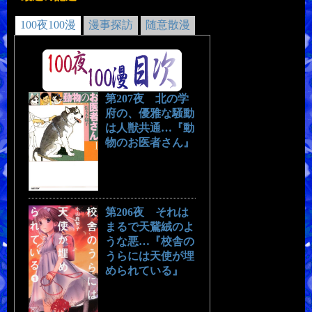
100夜100漫
漫事探訪
随意散漫
第207夜 北の学
府の、優雅な騒動
は人獣共通…『動
物のお医者さん』
第206夜 それは
まるで天鵞絨のよ
うな悪…『校舎の
うらには天使が埋
められている』