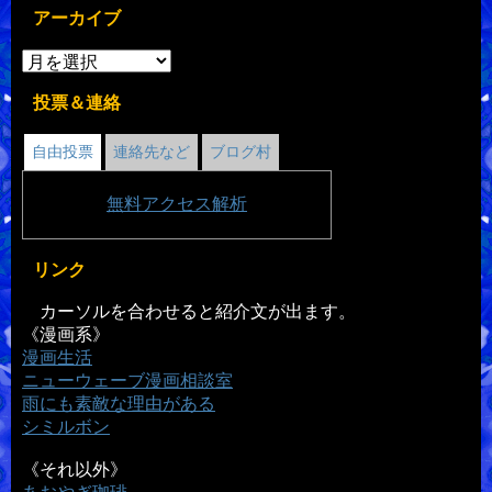
アーカイブ
投票＆連絡
自由投票
連絡先など
ブログ村
無料
アクセス解析
リンク
カーソルを合わせると紹介文が出ます。
《漫画系》
漫画生活
ニューウェーブ漫画相談室
雨にも素敵な理由がある
シミルボン
《それ以外》