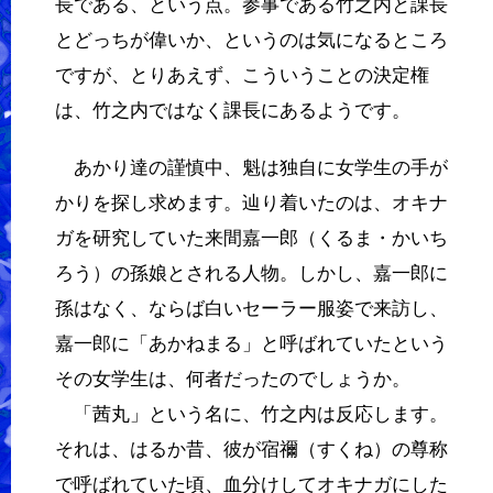
長である、という点。参事である竹之内と課長
とどっちが偉いか、というのは気になるところ
ですが、とりあえず、こういうことの決定権
は、竹之内ではなく課長にあるようです。
あかり達の謹慎中、魁は独自に女学生の手が
かりを探し求めます。辿り着いたのは、オキナ
ガを研究していた来間嘉一郎（くるま・かいち
ろう）の孫娘とされる人物。しかし、嘉一郎に
孫はなく、ならば白いセーラー服姿で来訪し、
嘉一郎に「あかねまる」と呼ばれていたという
その女学生は、何者だったのでしょうか。
「茜丸」という名に、竹之内は反応します。
それは、はるか昔、彼が宿禰（すくね）の尊称
で呼ばれていた頃、血分けしてオキナガにした