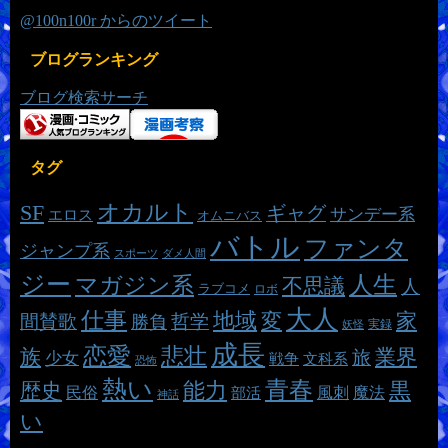
@100n100r からのツイート
ブログランキング
ブログ検索サーチ
タグ
オカルト
SF
ギャグ
サンデー系
エロス
オムニバス
バトル
ファンタ
ジャンプ系
スポーツ
ダメ人間
ジー
マガジン系
人生
不思議
人
ラブコメ
ロボ
大人
仕事
地域
変
家
哲学
間賛歌
勝負
実録
妖怪
成長
恋愛
悲壮
族
業界
旅
少女
戦争
文科系
恐怖
熱い
青春
能力
黒
歴史
魔法
民俗
風刺
部活
神話
い