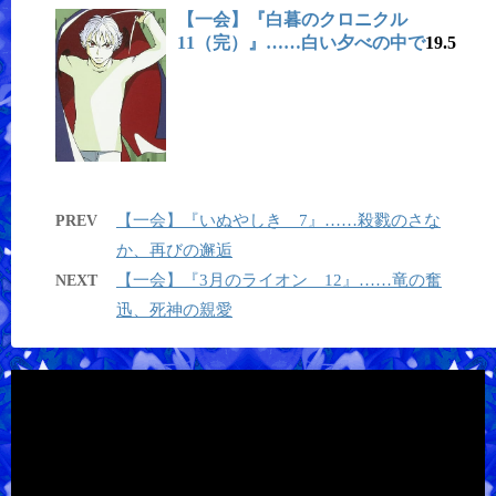
【一会】『白暮のクロニクル
11（完）』……白い夕べの中で
19.5
【一会】『いぬやしき 7』……殺戮のさな
PREV
か、再びの邂逅
【一会】『3月のライオン 12』……竜の奮
NEXT
迅、死神の親愛