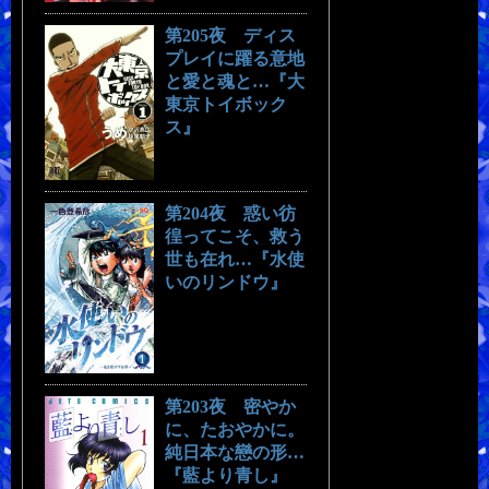
第205夜 ディス
プレイに躍る意地
と愛と魂と…『大
東京トイボック
ス』
第204夜 惑い彷
徨ってこそ、救う
世も在れ…『水使
いのリンドウ』
第203夜 密やか
に、たおやかに。
純日本な戀の形…
『藍より青し』