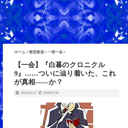
ホーム
>
随意散漫
>
一画一会
>
【一会】『白暮のクロニクル
9』……ついに辿り着いた、これ
が真相――か？
2016/10/13
2018/07/20