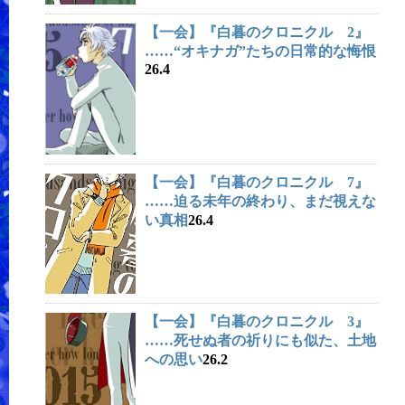
【一会】『白暮のクロニクル 2』
……“オキナガ”たちの日常的な悔恨
26.4
【一会】『白暮のクロニクル 7』
……迫る未年の終わり、まだ視えな
い真相
26.4
【一会】『白暮のクロニクル 3』
……死せぬ者の祈りにも似た、土地
への思い
26.2