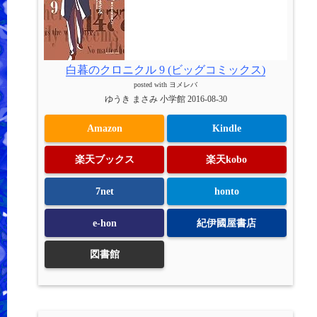
白暮のクロニクル 9 (ビッグコミックス)
posted with
ヨメレバ
ゆうき まさみ 小学館 2016-08-30
Amazon
Kindle
楽天ブックス
楽天kobo
7net
honto
e-hon
紀伊國屋書店
図書館