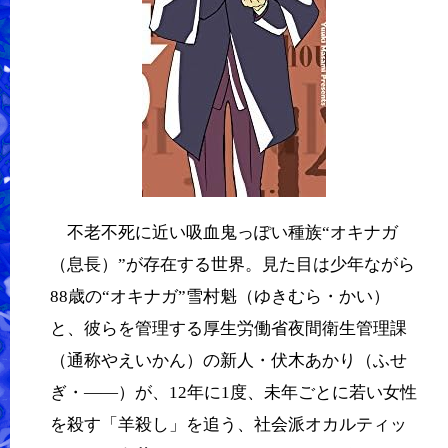
不老不死に近い吸血鬼っぽい種族“オキナガ
（息長）”が存在する世界。見た目は少年ながら
88歳の“オキナガ”雪村魁（ゆきむら・かい）
と、彼らを管理する厚生労働省夜間衛生管理課
（通称やえいかん）の新人・伏木あかり（ふせ
ぎ・――）が、12年に1度、未年ごとに若い女性
を殺す「羊殺し」を追う、社会派オカルティッ