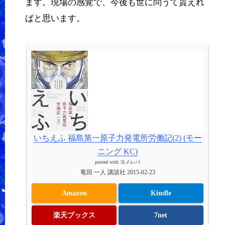
ます。現場の感覚で、今後も世に問うて貰えれ
ばと思います。
いちえふ 福島第一原子力発電所労働記(2) (モー
ニング KC)
posted with
ヨメレバ
竜田 一人 講談社 2015-02-23
Amazon
Kindle
楽天ブックス
7net