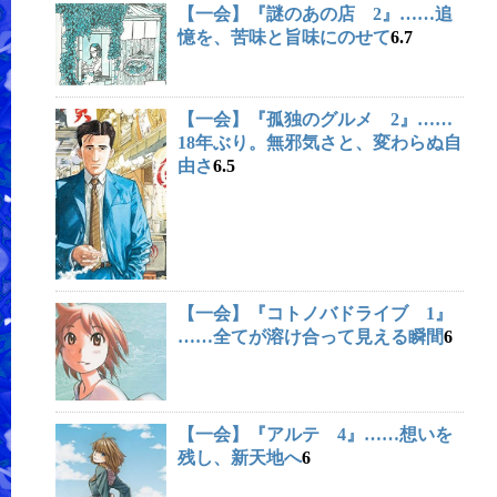
【一会】『謎のあの店 2』……追
憶を、苦味と旨味にのせて
6.7
【一会】『孤独のグルメ 2』……
18年ぶり。無邪気さと、変わらぬ自
由さ
6.5
【一会】『コトノバドライブ 1』
……全てが溶け合って見える瞬間
6
【一会】『アルテ 4』……想いを
残し、新天地へ
6