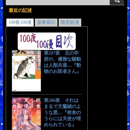
最近の記述
100夜100漫
漫事探訪
随意散漫
第207夜 北の学
府の、優雅な騒動
は人獣共通…『動
物のお医者さん』
第206夜 それは
まるで天鵞絨のよ
うな悪…『校舎の
うらには天使が埋
められている』