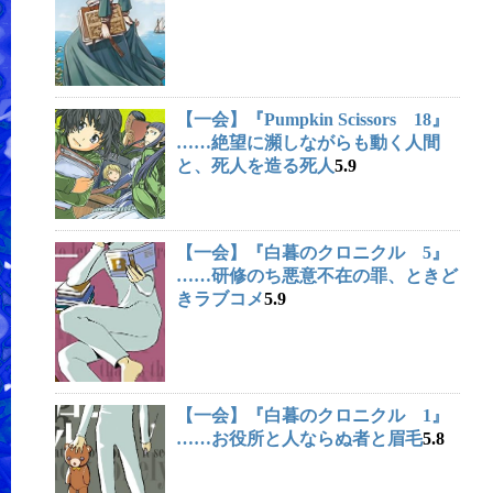
【一会】『Pumpkin Scissors 18』
……絶望に瀕しながらも動く人間
と、死人を造る死人
5.9
【一会】『白暮のクロニクル 5』
……研修のち悪意不在の罪、ときど
きラブコメ
5.9
【一会】『白暮のクロニクル 1』
……お役所と人ならぬ者と眉毛
5.8