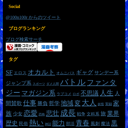
Social
@100n100r からのツイート
ブログランキング
ブログ検索サーチ
タグ
オカルト
SF
ギャグ
サンデー系
エロス
オムニバス
バトル
ファンタ
ジャンプ系
スポーツ
ダメ人間
ジー
マガジン系
人生
不思議
人
ラブコメ
ロボ
大人
仕事
地域
変
家
哲学
間賛歌
勝負
実録
妖怪
成長
恋愛
悲壮
族
業界
旅
少女
戦争
文科系
恐怖
熱い
青春
能力
黒
歴史
魔法
民俗
風刺
部活
神話