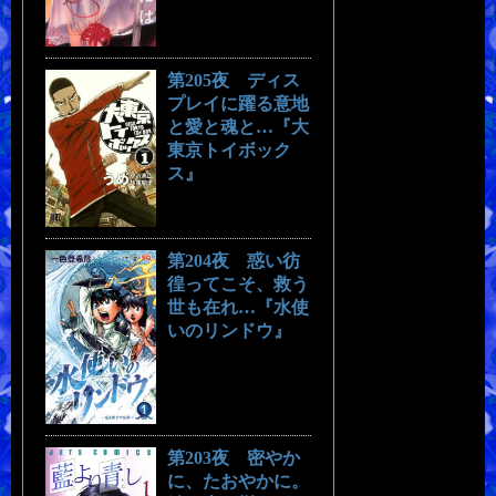
第205夜 ディス
プレイに躍る意地
と愛と魂と…『大
東京トイボック
ス』
第204夜 惑い彷
徨ってこそ、救う
世も在れ…『水使
いのリンドウ』
第203夜 密やか
に、たおやかに。