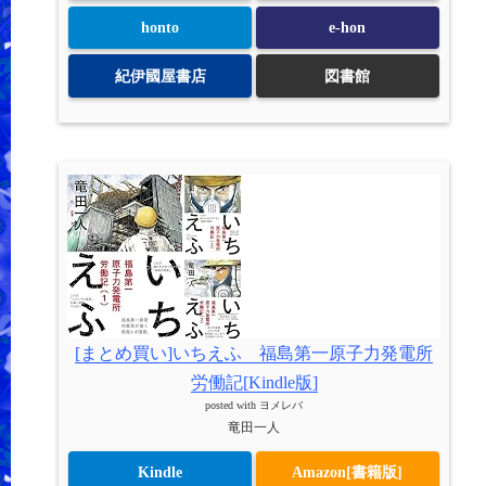
honto
e-hon
紀伊國屋書店
図書館
[まとめ買い]いちえふ 福島第一原子力発電所
労働記[Kindle版]
posted with
ヨメレバ
竜田一人
Kindle
Amazon[書籍版]