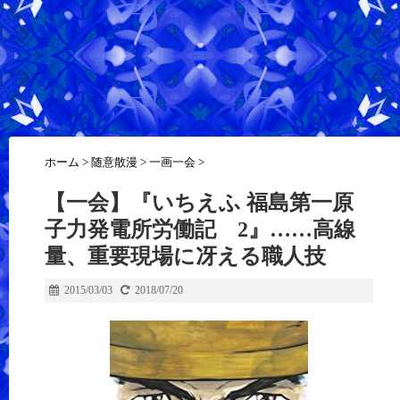
ホーム
>
随意散漫
>
一画一会
>
【一会】『いちえふ 福島第一原
子力発電所労働記 2』……高線
量、重要現場に冴える職人技
2015/03/03
2018/07/20