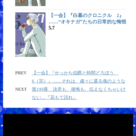
【一会】『白暮のクロニクル 2』
……“オキナガ”たちの日常的な悔恨
5.7
【一会】『せっかち伯爵と時間どろぼう
PREV
6（完）』……それは、歳々に還る魂のような
第199夜 決意も、後悔も、伝えなくちゃいけ
NEXT
ない…『花もて語れ』