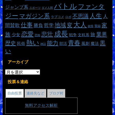
バトル
ファンタ
ジャンプ系
スポーツ
ダメ人間
ジー
マガジン系
人生
不思議
人
ラブコメ
ロボ
大人
仕事
地域
変
家
哲学
間賛歌
勝負
実録
妖怪
成長
恋愛
悲壮
族
業界
旅
少女
戦争
文科系
恐怖
熱い
青春
能力
黒
歴史
魔法
民俗
風刺
部活
神話
い
アーカイブ
投票＆連絡
自由投票
連絡先など
ブログ村
無料
アクセス解析