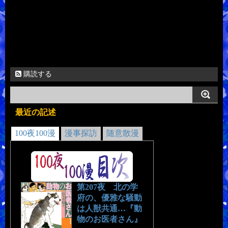
購読する
最近の記述
100夜100漫
漫事探訪
随意散漫
第207夜 北の学
府の、優雅な騒動
は人獣共通…『動
物のお医者さん』