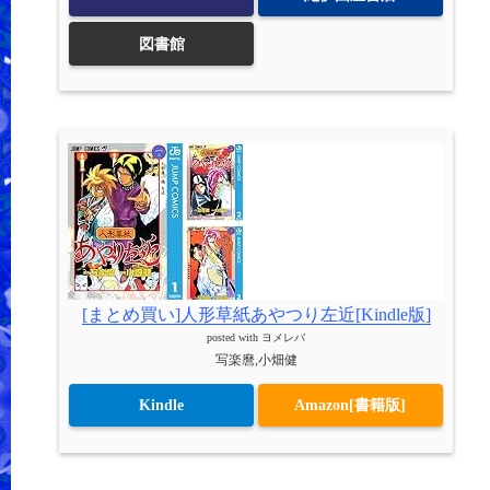
図書館
[まとめ買い]人形草紙あやつり左近[Kindle版]
posted with
ヨメレバ
写楽麿,小畑健
Kindle
Amazon[書籍版]