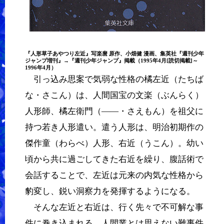
『
人形草子あやつり左近
』
写楽麿
原作、
小畑健
漫画、集英社『週刊少年
ジャンプ増刊』→『週刊少年ジャンプ』掲載（1995年4月[読切掲載]～
1996年4月）
引っ込み思案で気弱な性格の橘左近（たちば
な・さこん）は、人間国宝の文楽（ぶんらく）
人形師、橘左衛門（――・さえもん）を祖父に
持つ若き人形遣い。遣う人形は、明治初期作の
傑作童（わらべ）人形、右近（うこん）。幼い
頃から共に過ごしてきた右近を繰り、腹話術で
会話することで、左近は元来の内気な性格から
豹変し、鋭い洞察力を発揮するようになる。
そんな左近と右近は、行く先々で不可解な事
件に巻き込まれる。人間業とは思えない難事件