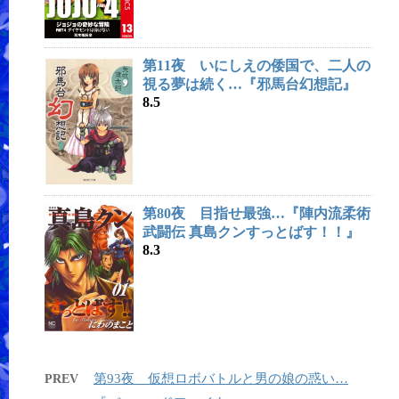
第11夜 いにしえの倭国で、二人の
視る夢は続く…『邪馬台幻想記』
8.5
第80夜 目指せ最強…『陣内流柔術
武闘伝 真島クンすっとばす！！』
8.3
第93夜 仮想ロボバトルと男の娘の惑い…
PREV