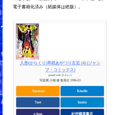
電子書籍化済み（紙媒体は絶版）。
人形(からくり)草紙あやつり左近 (4) (ジャン
プ・コミックス)
posted with
ヨメレバ
写楽麿,小畑 健 集英社 1996-03
Amazon
Kindle
7net
honto
e-hon
紀伊國屋書店