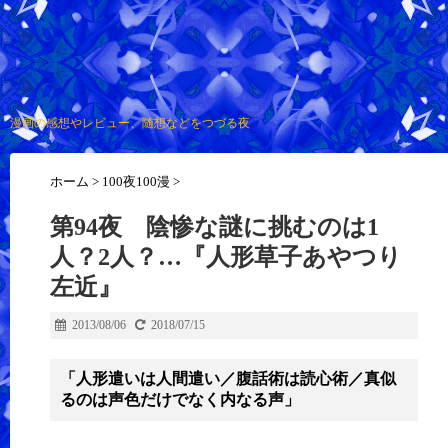
漫画の感想やレビュー、随想などをつづる夜
ホーム
>
100夜100漫
>
第94夜 陰惨な謎に挑むのは1
人？2人？…『人形草子あやつり
左近』
2013/08/06
2018/07/15
「人形遣いは人間遣い／腹話術は読心術／真似
るのは声色だけでなく内なる声」