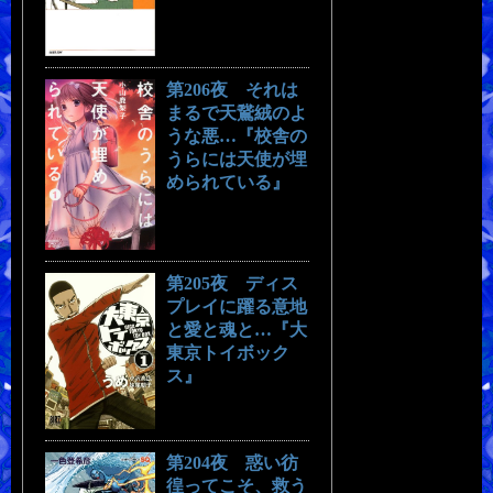
第206夜 それは
まるで天鵞絨のよ
うな悪…『校舎の
うらには天使が埋
められている』
第205夜 ディス
プレイに躍る意地
と愛と魂と…『大
東京トイボック
ス』
第204夜 惑い彷
徨ってこそ、救う