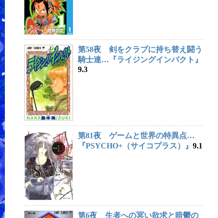
第58夜 剣をクラブに持ち替え闘う
騎士達…『ライジングインパクト』
9.3
第81夜 ゲームと世界の特異点…
『PSYCHO+（サイコプラス）』
9.1
第6夜 生者への冥い欲求と暗鬱の