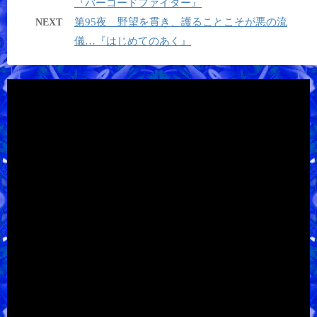
『バーコードファイター』
第95夜 野望を貫き、護ることこそが悪の流
NEXT
儀…『はじめてのあく』