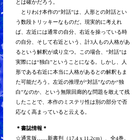
とは確かだろう。
とりわけ本作の“対話”は、人形との対話とい
う数段トリッキーなものだ。現実的に考えれ
ば、左近には通常の自分、右近を操っている時
の自分、そして右近という、計3人もの人格があ
るという解釈が成り立つ。この場合、“対話”は
実際には“独白”ということになる。しかし、人
形である右近に本当に人格があるとの解釈もま
た可能だろう。左近の推理が“対話”なのか“独
白”なのか、という無限回廊的な問題を敢えて残
したことで、本作のミステリ性は別の部分で否
応なく高まっていると云える。
＊書誌情報＊
☆通常版……新書判（17.4 x 11.2cm）、全4巻。