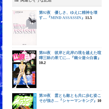
関連しそうな記述
第92夜 優しさ、ゆえに精神を壊
す…『MIND ASSASSIN』
11.5
第84夜 彼岸と此岸の境を越えた喧
嘩三昧の果てに…『幽☆遊☆白書』
10.2
第30夜 霊とも敵とも共に歩む姿こ
そが強さ…『シャーマンキング』
10