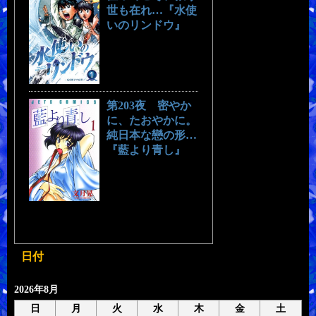
世も在れ…『水使
いのリンドウ』
第203夜 密やか
に、たおやかに。
純日本な戀の形…
『藍より青し』
日付
2026年8月
日
月
火
水
木
金
土