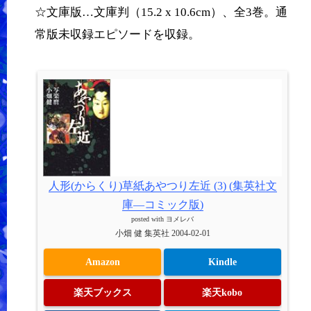
☆文庫版…文庫判（15.2 x 10.6cm）、全3巻。通
常版未収録エピソードを収録。
人形(からくり)草紙あやつり左近 (3) (集英社文
庫―コミック版)
posted with
ヨメレバ
小畑 健 集英社 2004-02-01
Amazon
Kindle
楽天ブックス
楽天kobo