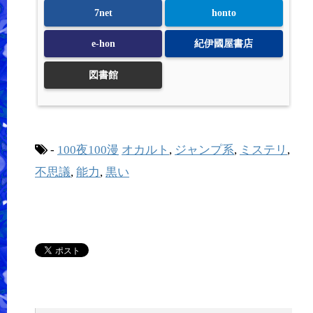
7net
honto
e-hon
紀伊國屋書店
図書館
-
100夜100漫
オカルト
,
ジャンプ系
,
ミステリ
,
不思議
,
能力
,
黒い