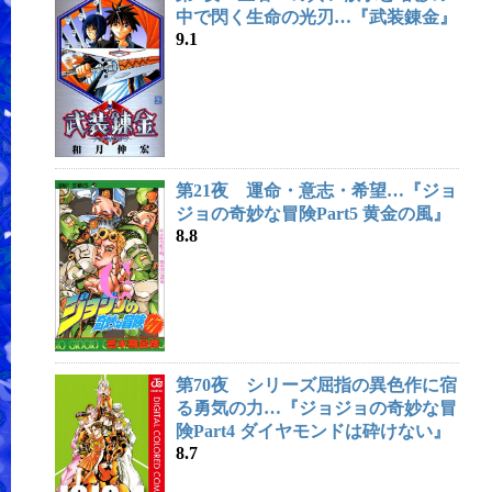
中で閃く生命の光刃…『武装錬金』
9.1
第21夜 運命・意志・希望…『ジョ
ジョの奇妙な冒険Part5 黄金の風』
8.8
第70夜 シリーズ屈指の異色作に宿
る勇気の力…『ジョジョの奇妙な冒
険Part4 ダイヤモンドは砕けない』
8.7