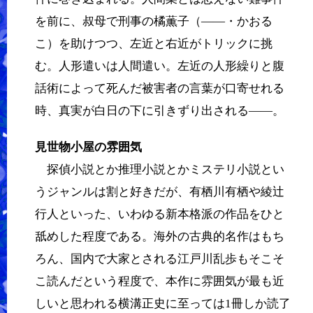
を前に、叔母で刑事の橘薫子（――・かおる
こ）を助けつつ、左近と右近がトリックに挑
む。人形遣いは人間遣い。左近の人形繰りと腹
話術によって死んだ被害者の言葉が口寄せれる
時、真実が白日の下に引きずり出される――。
見世物小屋の雰囲気
探偵小説とか推理小説とかミステリ小説とい
うジャンルは割と好きだが、有栖川有栖や綾辻
行人といった、いわゆる新本格派の作品をひと
舐めした程度である。海外の古典的名作はもち
ろん、国内で大家とされる江戸川乱歩もそこそ
こ読んだという程度で、本作に雰囲気が最も近
しいと思われる横溝正史に至っては1冊しか読了