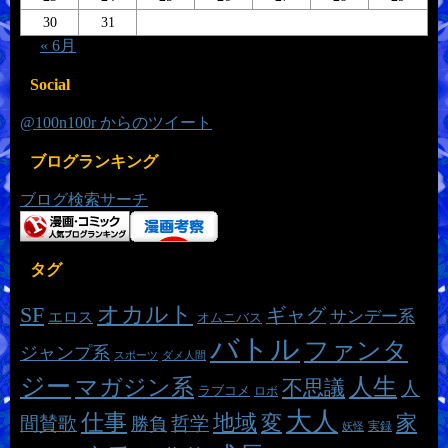
30
31
« 6月
Social
@100n100r からのツイート
ブログランキング
ブログ検索サーチ
タグ
オカルト
SF
ギャグ
サンデー系
エロス
オムニバス
バトル
ファンタ
ジャンプ系
スポーツ
ダメ人間
ジー
マガジン系
人生
不思議
人
ラブコメ
ロボ
大人
仕事
地域
変
家
哲学
間賛歌
勝負
実録
妖怪