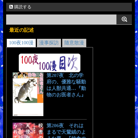
購読する
最近の記述
100夜100漫
漫事探訪
随意散漫
第207夜 北の学
府の、優雅な騒動
は人獣共通…『動
物のお医者さん』
第206夜 それは
まるで天鵞絨のよ