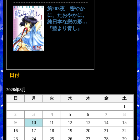
第203夜 密やか
に、たおやかに。
純日本な戀の形…
『藍より青し』
日付
2026年8月
日
月
火
水
木
金
土
1
2
3
4
5
6
7
8
9
10
11
12
13
14
15
16
17
18
19
20
21
22
23
24
25
26
27
28
29