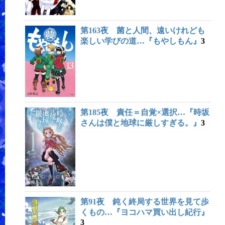
第163夜 菌と人間、遠いけれども
楽しい学びの道…『もやしもん』
3
第185夜 責任＝自覚×選択…『時坂
さんは僕と地球に厳しすぎる。』
3
第91夜 鈍く終局する世界を見て歩
くもの…『ヨコハマ買い出し紀行』
3