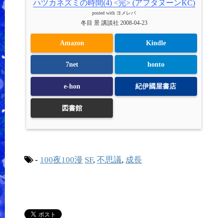
ハツカネズミの時間(4) <完> (アフタヌーンKC)
posted with
ヨメレバ
冬目 景 講談社 2008-04-23
Amazon
Kindle
7net
honto
e-hon
紀伊國屋書店
図書館
-
100夜100漫
SF
,
不思議
,
成長