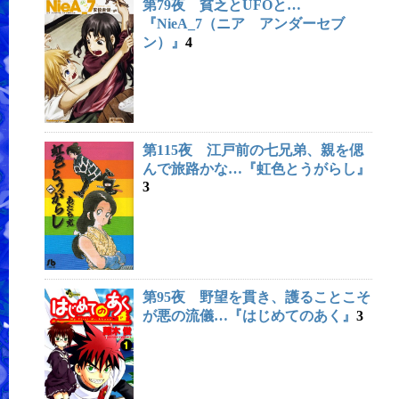
第79夜 貧乏とUFOと…
『NieA_7（ニア アンダーセブ
ン）』
4
第115夜 江戸前の七兄弟、親を偲
んで旅路かな…『虹色とうがらし』
3
第95夜 野望を貫き、護ることこそ
が悪の流儀…『はじめてのあく』
3