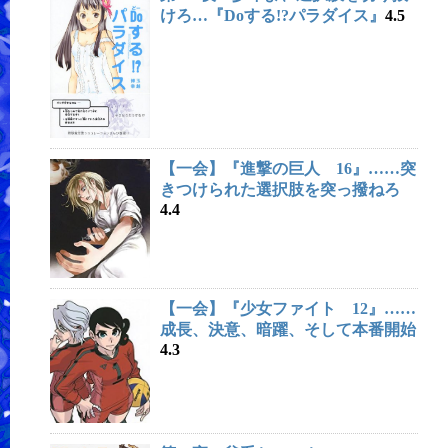
けろ…『Doする!?パラダイス』
4.5
【一会】『進撃の巨人 16』……突
きつけられた選択肢を突っ撥ねろ
4.4
【一会】『少女ファイト 12』……
成長、決意、暗躍、そして本番開始
4.3