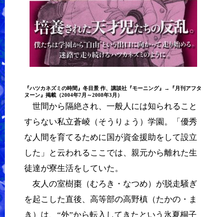
『
ハツカネズミの時間
』
冬目景
作、講談社『モーニング』→『月刊アフタ
ヌーン』掲載（2004年7月～2008年3月）
世間から隔絶され、一般人には知られること
すらない私立蒼崚（そうりょう）学園。「優秀
な人間を育てるために国が資金援助をして設立
した」と云われるここでは、親元から離れた生
徒達が寮生活をしていた。
友人の室樹棗（むろき・なつめ）が脱走騒ぎ
を起こした直後、高等部の高野槙（たかの・ま
き）は、“外”から転入してきたという氷夏桐子