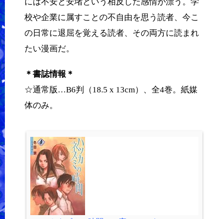
には不安と安堵という相反した感情が漂う。学
校や企業に属すことの不自由を思う読者、今こ
の日常に退屈を覚える読者、その両方に読まれ
たい漫画だ。
＊書誌情報＊
☆通常版…B6判（18.5 x 13cm）、全4巻。紙媒
体のみ。