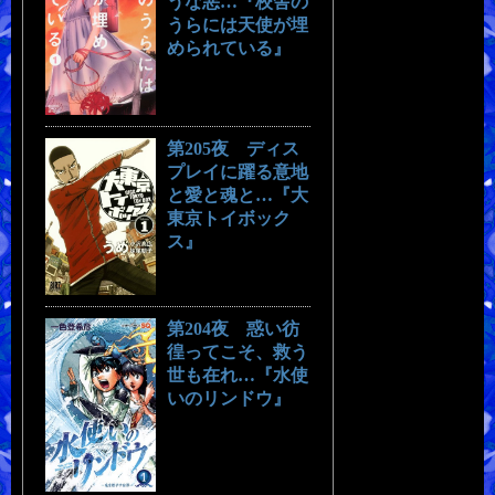
うな悪…『校舎の
うらには天使が埋
められている』
第205夜 ディス
プレイに躍る意地
と愛と魂と…『大
東京トイボック
ス』
第204夜 惑い彷
徨ってこそ、救う
世も在れ…『水使
いのリンドウ』