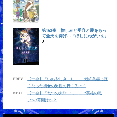
第162夜 憎しみと受容と愛をもっ
て全天を仰げ…『ほしにねがいを』
3
【一会】『いぬやしき 1』……最終兵器っぽ
PREV
くなった初老の男性の行く先は？
【一会】『七つの大罪 9』……“英雄の戦
NEXT
い”の幕開けか？