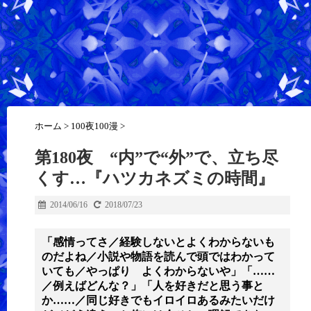
ホーム
>
100夜100漫
>
第180夜 “内”で“外”で、立ち尽
くす…『ハツカネズミの時間』
2014/06/16
2018/07/23
「感情ってさ／経験しないとよくわからないも
のだよね／小説や物語を読んで頭ではわかって
いても／やっぱり よくわからないや」「……
／例えばどんな？」「人を好きだと思う事と
か……／同じ好きでもイロイロあるみたいだけ