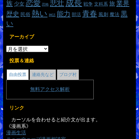
成長
恋愛
悲壮
族
業界
旅
少女
戦争
文科系
恐怖
熱い
青春
能力
黒
歴史
魔法
民俗
風刺
部活
神話
い
アーカイブ
投票＆連絡
自由投票
連絡先など
ブログ村
無料
アクセス解析
リンク
カーソルを合わせると紹介文が出ます。
《漫画系》
漫画生活