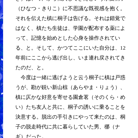
（ひなつ・きりこ）に不思議な既視感を抱く。
それを伝えた槙に桐子は告げる。それは錯覚で
はなく、槙たち生徒は、学園が配布する薬によ
って、記憶を始めとした心身を操作されてい
る、と。そして、かつてここにいた自分は、12
年前にここから逃げ出し、いま連れ戻されてき
たのだ、と。
今度は一緒に逃げようと云う桐子に槙は戸惑
うが、勘が鋭い新山椋（あらやま・りょう）、
槙に仄かな好意を寄せる園倉茗（そのくら・め
い）たち友人と共に、桐子の誘いに乗ることを
決意する。脱出の手引きにやって来たのは、桐
子の脱走時代に共に暮らしていた男、梛（ナ
ギ）だった。