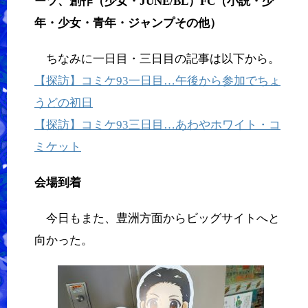
ーツ、創作（少女・JUNE/BL）FC（小説・少
年・少女・青年・ジャンプその他）
ちなみに一日目・三日目の記事は以下から。
【探訪】コミケ93一日目…午後から参加でちょ
うどの初日
【探訪】コミケ93三日目…あわやホワイト・コ
ミケット
会場到着
今日もまた、豊洲方面からビッグサイトへと
向かった。