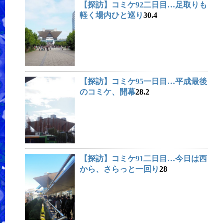
【探訪】コミケ92二日目…足取りも
軽く場内ひと巡り
30.4
【探訪】コミケ95一日目…平成最後
のコミケ、開幕
28.2
【探訪】
コミケ91
二日目…今日は西
から、さらっと一回り
28