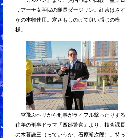
『ガルパン』より、英国っぽい高校・聖グロ
リアーナ女学院の隊長ダージリン。紅茶はさす
がの本物使用。寒さもしのげて良い感じの模
様。
空飛ぶヘリから刑事がライフル撃ったりする
往年の刑事ドラマ『西部警察』より、捜査課長
の木暮謙三（っていうか、石原裕次郎）。持っ