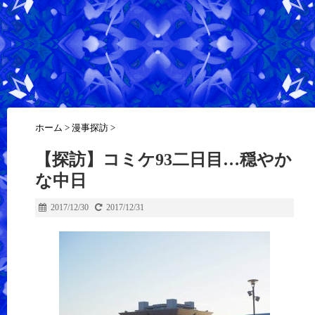
ホーム
>
漫事探訪
>
【探訪】コミケ93二日目…穏やか
な中日
2017/12/30
2017/12/31