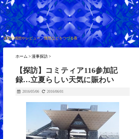
漫画の感想やレビュー、随想などをつづる夜
ホーム
>
漫事探訪
>
【探訪】
コミティア116
参加記
録…立夏らしい天気に賑わい
2016/05/06
2016/06/01