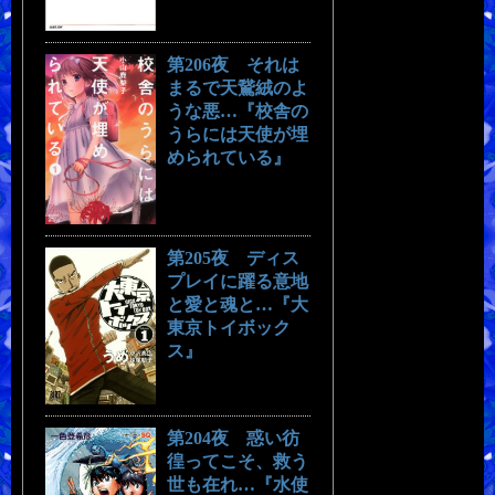
第206夜 それは
まるで天鵞絨のよ
うな悪…『校舎の
うらには天使が埋
められている』
第205夜 ディス
プレイに躍る意地
と愛と魂と…『大
東京トイボック
ス』
第204夜 惑い彷
徨ってこそ、救う
世も在れ…『水使