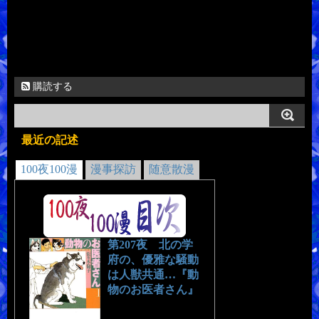
購読する
最近の記述
100夜100漫
漫事探訪
随意散漫
第207夜 北の学
府の、優雅な騒動
は人獣共通…『動
物のお医者さん』