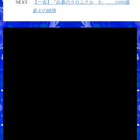
【一会】『白暮のクロニクル 8』……1600歳
NEXT
超えの純情