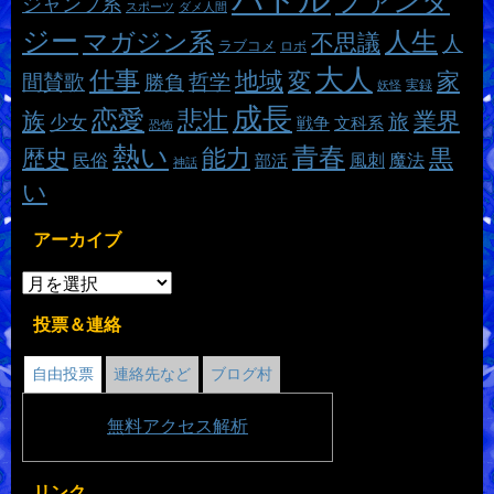
バトル
ファンタ
ジャンプ系
スポーツ
ダメ人間
ジー
マガジン系
人生
不思議
人
ラブコメ
ロボ
大人
仕事
地域
変
家
哲学
間賛歌
勝負
実録
妖怪
成長
恋愛
悲壮
族
業界
旅
少女
戦争
文科系
恐怖
熱い
青春
能力
黒
歴史
魔法
民俗
風刺
部活
神話
い
アーカイブ
投票＆連絡
自由投票
連絡先など
ブログ村
無料
アクセス解析
リンク