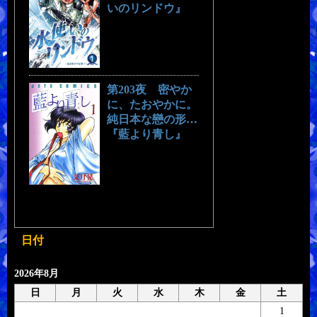
いのリンドウ』
第203夜 密やか
に、たおやかに。
純日本な戀の形…
『藍より青し』
日付
2026年8月
日
月
火
水
木
金
土
1