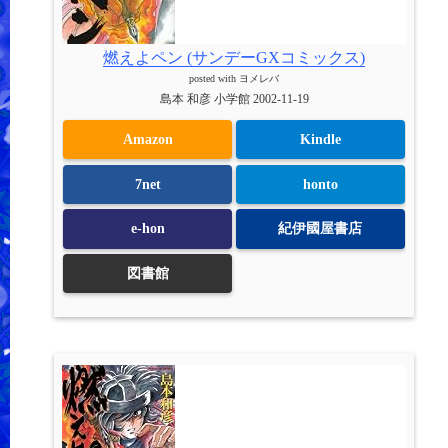
燃えよペン (サンデーGXコミックス)
posted with
ヨメレバ
島本 和彦 小学館 2002-11-19
Amazon
Kindle
7net
honto
e-hon
紀伊國屋書店
図書館