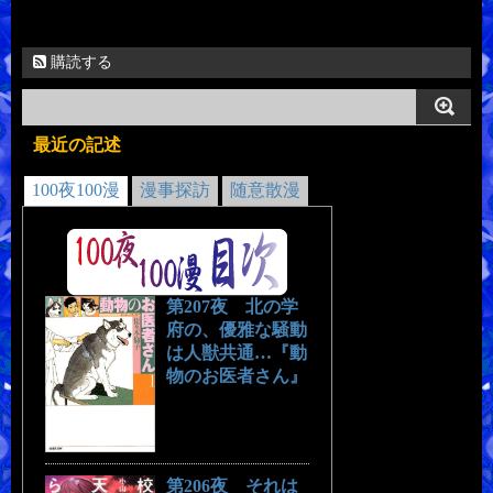
購読する
最近の記述
100夜100漫
漫事探訪
随意散漫
第207夜 北の学
府の、優雅な騒動
は人獣共通…『動
物のお医者さん』
第206夜 それは