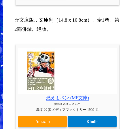
☆文庫版…文庫判（14.8 x 10.8cm）、全1巻。第
2部併録。絶版。
燃えよペン (MF文庫)
posted with
ヨメレバ
島本 和彦 メディアファクトリー 1999-11
Amazon
Kindle