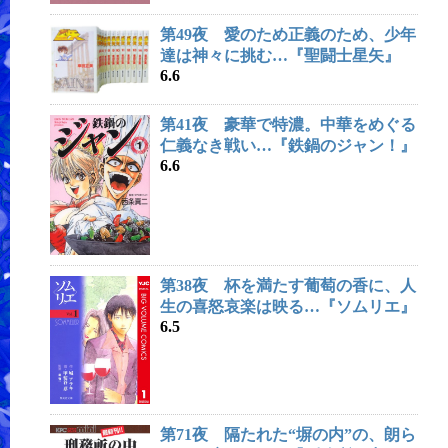
第49夜 愛のため正義のため、少年
達は神々に挑む…『聖闘士星矢』
6.6
第41夜 豪華で特濃。中華をめぐる
仁義なき戦い…『鉄鍋のジャン！』
6.6
第38夜 杯を満たす葡萄の香に、人
生の喜怒哀楽は映る…『ソムリエ』
6.5
第71夜 隔たれた“塀の内”の、朗ら