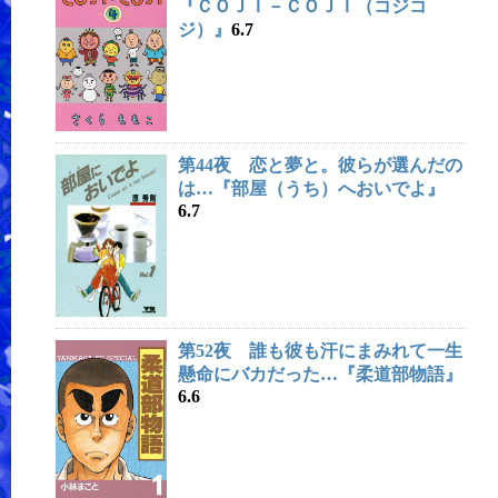
『ＣＯＪＩ－ＣＯＪＩ（コジコ
ジ）』
6.7
第44夜 恋と夢と。彼らが選んだの
は…『部屋（うち）へおいでよ』
6.7
第52夜 誰も彼も汗にまみれて一生
懸命にバカだった…『柔道部物語』
6.6