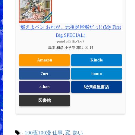
燃えよペン おれが、元祖炎尾燃だっ!! (My First
Big SPECIAL)
posted with
ヨメレバ
島本 和彦 小学館 2012-09-14
Amazon
Kindle
7net
honto
e-hon
紀伊國屋書店
図書館
-
100夜100漫
仕事
,
変
,
熱い