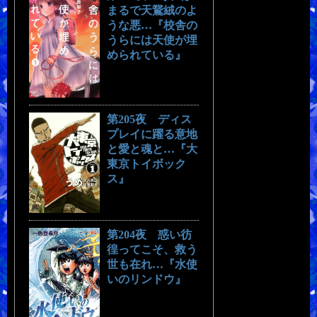
まるで天鵞絨のよ
うな悪…『校舎の
うらには天使が埋
められている』
第205夜 ディス
プレイに躍る意地
と愛と魂と…『大
東京トイボック
ス』
第204夜 惑い彷
徨ってこそ、救う
世も在れ…『水使
いのリンドウ』