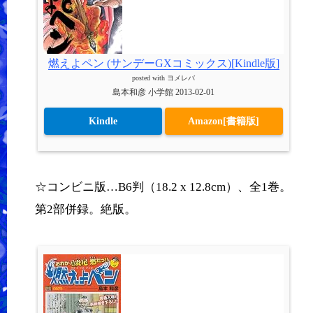
燃えよペン (サンデーGXコミックス)[Kindle版]
posted with
ヨメレバ
島本和彦 小学館 2013-02-01
Kindle
Amazon[書籍版]
☆コンビニ版…B6判（18.2 x 12.8cm）、全1巻。
第2部併録。絶版。