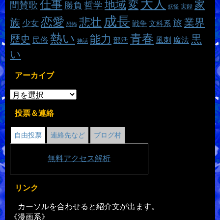
大人
仕事
地域
変
家
哲学
間賛歌
勝負
実録
妖怪
成長
恋愛
悲壮
族
業界
旅
少女
戦争
文科系
恐怖
熱い
青春
能力
黒
歴史
魔法
民俗
風刺
部活
神話
い
アーカイブ
投票＆連絡
自由投票
連絡先など
ブログ村
無料
アクセス解析
リンク
カーソルを合わせると紹介文が出ます。
《漫画系》