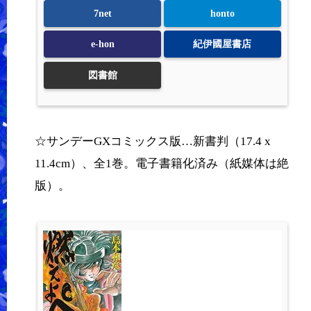
7net
honto
e-hon
紀伊國屋書店
図書館
☆サンデーGXコミックス版…新書判（17.4 x
11.4cm）、全1巻。電子書籍化済み（紙媒体は絶
版）。