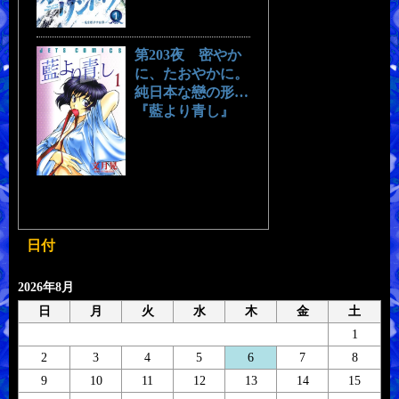
第203夜 密やか
に、たおやかに。
純日本な戀の形…
『藍より青し』
日付
2026年8月
日
月
火
水
木
金
土
1
2
3
4
5
6
7
8
9
10
11
12
13
14
15