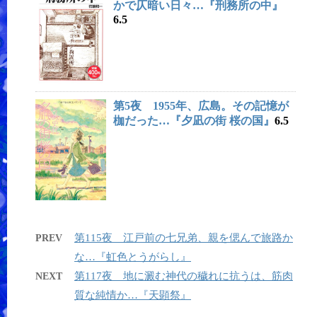
かで仄暗い日々…『刑務所の中』
6.5
第5夜 1955年、広島。その記憶が
枷だった…『夕凪の街 桜の国』
6.5
第115夜 江戸前の七兄弟、親を偲んで旅路か
PREV
な…『虹色とうがらし』
第117夜 地に澱む神代の穢れに抗うは、筋肉
NEXT
質な純情か…『天顕祭』