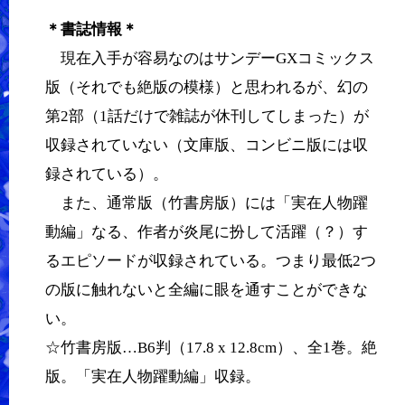
＊書誌情報＊
現在入手が容易なのはサンデーGXコミックス
版（それでも絶版の模様）と思われるが、幻の
第2部（1話だけで雑誌が休刊してしまった）が
収録されていない（文庫版、コンビニ版には収
録されている）。
また、通常版（竹書房版）には「実在人物躍
動編」なる、作者が炎尾に扮して活躍（？）す
るエピソードが収録されている。つまり最低2つ
の版に触れないと全編に眼を通すことができな
い。
☆竹書房版…B6判（17.8 x 12.8cm）、全1巻。絶
版。「実在人物躍動編」収録。