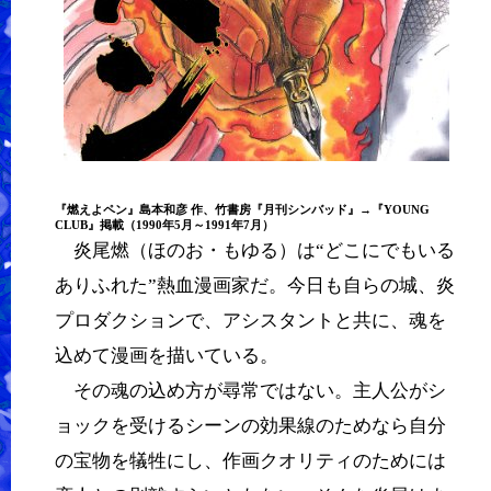
『
燃えよペン
』
島本和彦
作、竹書房『月刊シンバッド』→『YOUNG
CLUB』掲載（1990年5月～1991年7月）
炎尾燃（ほのお・もゆる）は“どこにでもいる
ありふれた”熱血漫画家だ。今日も自らの城、炎
プロダクションで、アシスタントと共に、魂を
込めて漫画を描いている。
その魂の込め方が尋常ではない。主人公がシ
ョックを受けるシーンの効果線のためなら自分
の宝物を犠牲にし、作画クオリティのためには