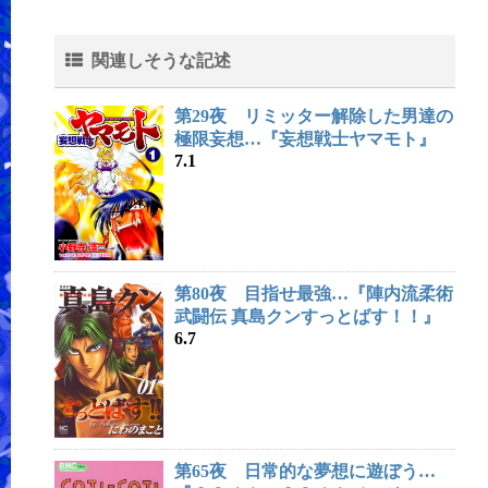
関連しそうな記述
第29夜 リミッター解除した男達の
極限妄想…『妄想戦士ヤマモト』
7.1
第80夜 目指せ最強…『陣内流柔術
武闘伝 真島クンすっとばす！！』
6.7
第65夜 日常的な夢想に遊ぼう…