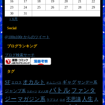
16
17
18
19
20
21
22
23
24
25
26
27
28
29
30
31
« 6月
Social
@100n100r からのツイート
ブログランキング
ブログ検索サーチ
タグ
オカルト
SF
ギャグ
サンデー系
エロス
オムニバス
バトル
ファンタ
ジャンプ系
スポーツ
ダメ人間
ジー
マガジン系
人生
不思議
人
ラブコメ
ロボ