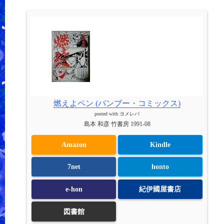
燃えよペン (バンブー・コミックス)
posted with
ヨメレバ
島本 和彦 竹書房 1991-08
Amazon
Kindle
7net
honto
e-hon
紀伊國屋書店
図書館