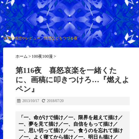
漫画の感想やレビュー、随想などをつづる夜
ホーム
>
100夜100漫
>
第116夜 喜怒哀楽を一緒くた
に、画稿に叩きつけろ…『燃えよ
ペン』
2013/10/17
2018/07/20
「一、命がけで描け／一、限界を超えて描け／
一、夢を見て描け／一、自信をもって描け／
一、思い切って描け／一、食うのを忘れて描け
／一、よく寝てから描け／一、明日も描け／