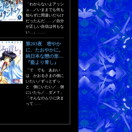
「わからないよアッシ
ュ…／いままでも何も
知らずに間違いだらけ
だったんだ……／自分
が正しい自信は何もな
い…」 ……
第203夜 密やか
に、たおやかに。
純日本な戀の形…
『藍より青し』
「で でも あおい
は かおるさまの側に
いたい／ずっとずっ
と 側にいたい／…側
にいたら／…ダメ？」
「そんなのムリに決ま
って……