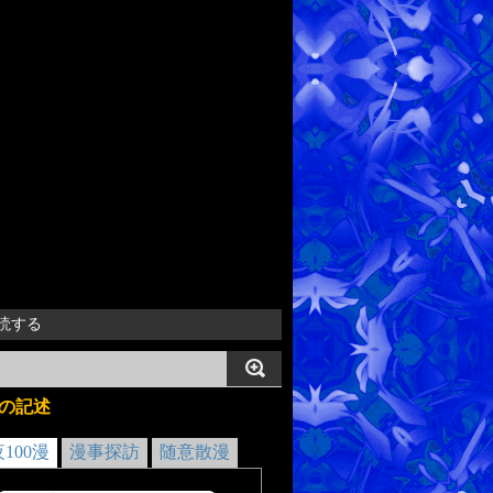
読する
の記述
夜100漫
漫事探訪
随意散漫