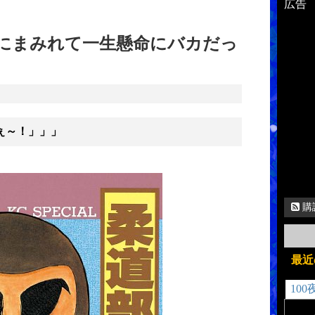
広告
汗にまみれて一生懸命にバカだっ
ぇ～！」」」
購
最近
100