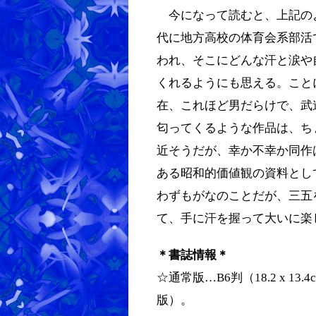
今になって読むと、上記の
代に地方高校の体育会系部活
われ、そこにどんな汗と涙や
くれるようにも思える。こと
在、これほど男だらけで、武
匂ってくるような作品は、ち
近そうだが、幸か不幸か同作
ある昭和的価値観の資料とし
わずもがなのことだが、三五
て、手に汗を握って大いに楽
＊書誌情報＊
☆通常版…B6判（18.2 x 
版）。