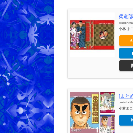
柔道部
posted wit
小林 まこ
A
[まとめ
posted wit
小林まこ
K