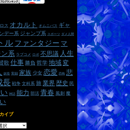
オカルト
ギャ
ロス
オムニバス
ジャンプ系
ンデー系
スポーツ
ダメ人間
トル
ファンタジー
マ
ジン系
人生
不思議
ラブコメ
ロボ
仕事
地域
変
哲学
賛歌
勝負
人
恋愛
悲
家族
少女
実録
妖怪
恐怖
成長
業界
歴史
旅
民
戦争
文科系
熱い
青春
能力
魔
風刺
部活
神話
い
カイブ