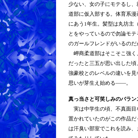
少ない、女の子にモテるし、
道部に仮入部する。体育系漫
にあう1年生。髪型は丸坊主
とをやっているので勿論モテ
のガールフレンドがいるのだ
岬商柔道部はそこそこ強く
だったと三五が思い出した頃
強豪校とのレベルの違いを見
思いが芽生え始める――。
真っ当さと可笑しみのバラン
実は中学生の頃、不真面目
置かれていたのがこの作品だ
は汗臭い部室でこれを読み、