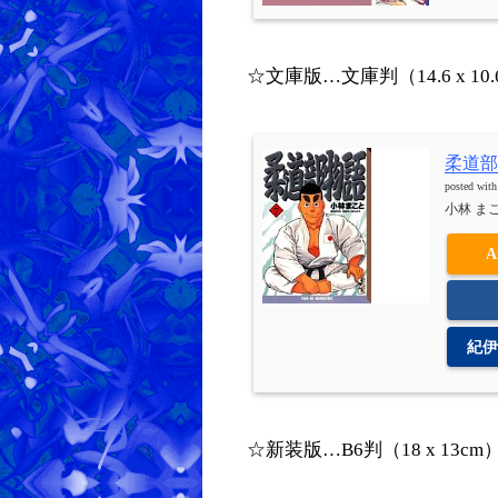
☆文庫版…文庫判（14.6 x 10
柔道部
posted wit
小林 まこと
A
紀伊
☆新装版…B6判（18 x 13c