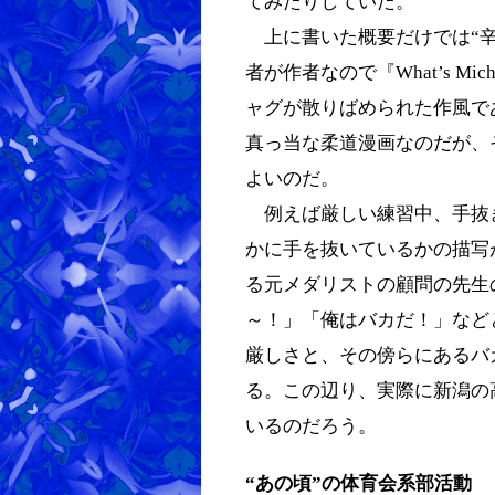
てみたりしていた。
上に書いた概要だけでは“辛
者が作者なので『What’s M
ャグが散りばめられた作風で
真っ当な柔道漫画なのだが、
よいのだ。
例えば厳しい練習中、手抜
かに手を抜いているかの描写
る元メダリストの顧問の先生
～！」「俺はバカだ！」など
厳しさと、その傍らにあるバ
る。この辺り、実際に新潟の
いるのだろう。
“あの頃”の体育会系部活動