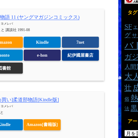
タグ
物語 11 (ヤングマガジンコミックス)
h
ヨメレバ
SF
エ
と 講談社 1991-08
グ
サ
mazon
Kindle
7net
バ
ガ
honto
e-hon
紀伊國屋書店
人間
図書館
大
壮
俗
買い]柔道部物語[Kindle版]
黒
h
ヨメレバ
法
と
アー
indle
Amazon[書籍版]