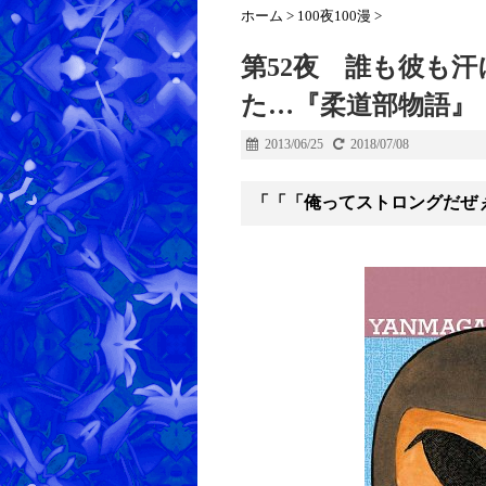
ホーム
>
100夜100漫
>
第52夜 誰も彼も
た…『柔道部物語』
2013/06/25
2018/07/08
「「「俺ってストロングだぜ