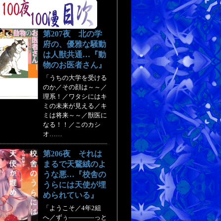
第207夜 北の学
府の、優雅な騒動
は人獣共通…『動
物のお医者さん』
「うちの大学を受ける
のか／その顔は～～／
理系！／ワタシにはキ
ミの未来が見える／キ
ミは将来～～／獣医に
なる！！／このカシ
オ……
第206夜 それは
まるで天鵞絨のよ
うな悪…『校舎の
うらには天使が埋
められている』
「ようこそ／4年2組
へ／ずぅ――――っと