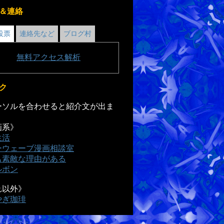
＆連絡
投票
連絡先など
ブログ村
無料
アクセス解析
ク
ソルを合わせると紹介文が出ま
画系》
生活
ーウェーブ漫画相談室
も素敵な理由がある
ルボン
れ以外》
やぎ珈琲