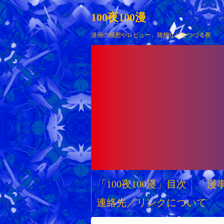
100夜100漫
漫画の感想やレビュー、随想などをつづる夜
「100夜100漫」目次
「漫
連絡先／リンクについて