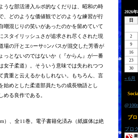
ような部活潜入ルポ的なくだりは、昭和の時
2026
で、どのような価値観でどのような練習が行
日
自嘲混じりの笑いがあったのかを留めていて
にスタイリッシュさが追求され尽くされた現
2
9
道場の汗とエ○ーサ○ンパスが混交した芳香が
16
ょっとないのではないか（『からん』が一番
23
は女子柔道）。そういう意味では失われつつ
30
て貴重と云えるかもしれない。もちろん、言
« 6月
を始めとした柔道部員たちの成長物語とし
Socia
しめる良作である。
@10
ブロ
13.4cm）、全11巻。電子書籍化済み（紙媒体は絶
ブロ