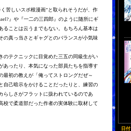
く苦しいスポ根漫画”と取られそうだが、作
ichael?』や『一二の三四郎』のように随所にギ
あることは云うまでもない。もちろん基本は
その真っ当さとギャグとのバランスが小気味
きのテクニックに目覚めた三五の同級生がい
があったり、本気になった部員たちを指導す
の最初の教えが「俺ってストロングだぜ～
と自己暗示をかけることだったりと、練習の
カらしさがフラットに扱われているのであ
高校で柔道部だった作者の実体験に取材して
日付