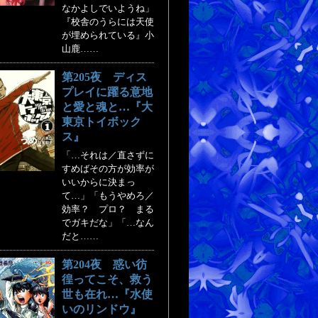
なかよしでいようね」
『校舎のうらには天使
が埋められている』小
山鹿……
第205夜 ディス
プレイに躍る意地
と愛と魂と…『大
東京トイボック
ス』
「…それは／直さずに
すめばその方が効率が
いいからに決まっ
て…」「もうやめろ／
効率？ プロ？ まる
でガキだな」「…なん
だと……
第204夜 惑い彷
徨ってこそ、救う
世も在れ…『水使
いのリンドウ』