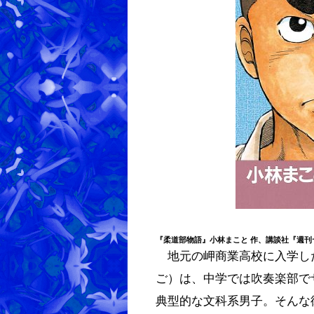
『
柔道部物語
』
小林まこと
作、講談社『週刊ヤ
地元の岬商業高校に入学し
ご）は、中学では吹奏楽部で
典型的な文科系男子。そんな