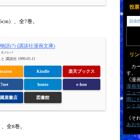
投票
.6cm）、全7巻。
自由
物語(7) (講談社漫画文庫)
h
ヨメレバ
リン
 講談社 1999-05-11
カー
mazon
Kindle
楽天ブックス
す。
《漫
7net
honto
e-hon
漫画
ニュ
國屋書店
図書館
雨に
シミ
《そ
あお
m）、全8巻。