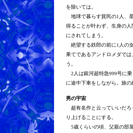
を除いては。
地球で暮らす貧民の1人、星
得ることが叶わず、生身の人
にされてしまう。
絶望する鉄郎の前に1人の女
果てであるアンドロメダでは
う。
2人は銀河超特急999号に
に途中下車をしながら。旅の
男の宇宙
超有名作と云っていいだろ
り上げることにする。
5歳くらいの頃、父親の部屋