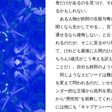
巻だけがあるのを見つけ、そ
るかもしれない。
ある人物が鉄郎の生殺与奪
聞くなら生かしてやる」。言
通せるなら後悔しない」と云
れるのだが、そこに至るやり
て、けれども最後に人間のひ
ちろん5歳児がこう考える訳
ことだ）。自分も鉄郎のよう
同じようなエピソードは幾
を変えて問われるのだ。いか
ンダー的な立場から批判を受
から“男性性”を鼓舞してく
には他にも『キャプテンハー