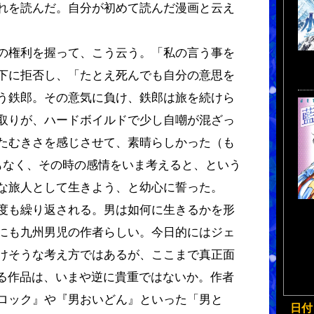
れを読んだ。自分が初めて読んだ漫画と云え
の権利を握って、こう云う。「私の言う事を
下に拒否し、「たとえ死んでも自分の意思を
う鉄郎。その意気に負け、鉄郎は旅を続けら
取りが、ハードボイルドで少し自嘲が混ざっ
たむきさを感じさせて、素晴らしかった（も
もなく、その時の感情をいま考えると、という
な旅人として生きよう、と幼心に誓った。
度も繰り返される。男は如何に生きるかを形
にも九州男児の作者らしい。今日的にはジェ
けそうな考え方ではあるが、ここまで真正面
れる作品は、いまや逆に貴重ではないか。作者
ロック』や『男おいどん』といった「男と
日付