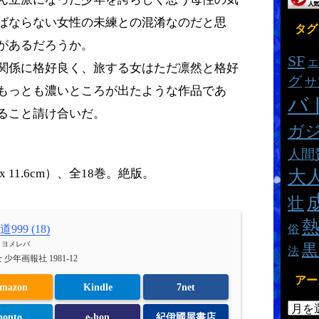
ばならない女性の未練との混淆なのだと思
タグ
があるだろうか。
SF
エ
関係に格好良く、旅する女はただ凛然と格好
グ
サ
もっとも濃いところが出たような作品であ
バ
ること請け合いだ。
ガ
人間
大
x 11.6cm）、全18巻。絶版。
壮
俗
999 (18)
h
ヨメレバ
黒
法
 少年画報社 1981-12
アー
mazon
Kindle
7net
honto
e-hon
紀伊國屋書店