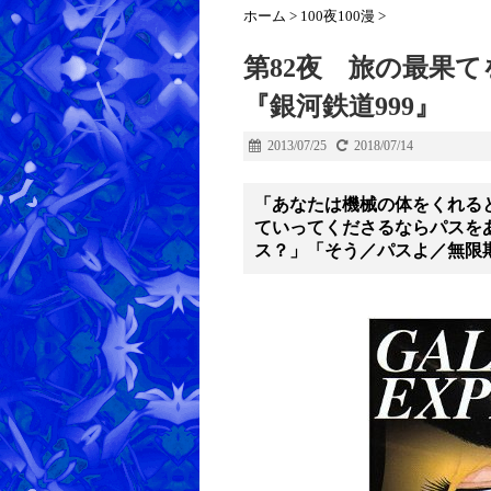
ホーム
>
100夜100漫
>
第82夜 旅の最果
『銀河鉄道999』
2013/07/25
2018/07/14
「あなたは機械の体をくれる
ていってくださるならパスを
ス？」「そう／パスよ／無限