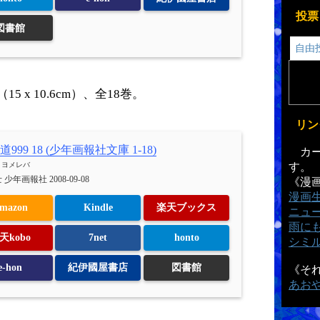
投票
図書館
自由
 x 10.6cm）、全18巻。
リン
999 18 (少年画報社文庫 1-18)
カー
h
ヨメレバ
す。
少年画報社 2008-09-08
《漫
漫画
mazon
Kindle
楽天ブックス
ニュ
雨に
天kobo
7net
honto
シミ
e-hon
紀伊國屋書店
図書館
《そ
あお