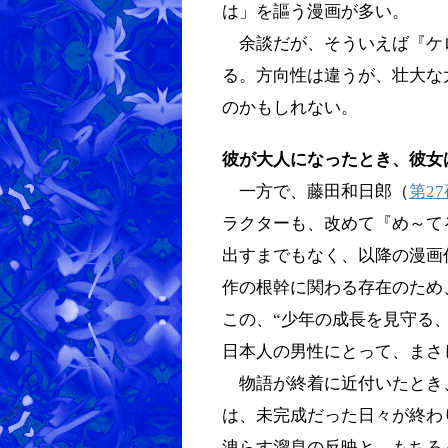
は」を謳う漫画が多い。
余談だが、そういえば『ケ
る。方向性は違うが、壮大な
のかもしれない。
彼が大人になったとき、彼女
一方で、藤田和日郎（
第27
ラクターも、改めて『め～て
出すまでもなく、以降の漫画
作の根幹に関わる存在のため
この、“少年の成長を見守る
日本人の男性にとって、まさ
物語が終着に近付いたとき
は、未完成だった日々が終わ
洩らす溜息の反映と、もちろ