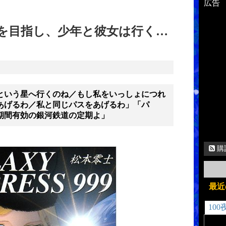
広告
てを目指し、少年と彼女は行く…
という星へ行くのね／もし私をいっしょにつれ
あげるわ／私と同じパスをあげるわ」「パ
期間有効の銀河鉄道の定期よ」
購
最近
100