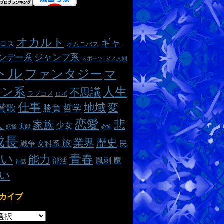
オカルト
ギャ
ロス
オムニバス
ジャンプ系
ンデー系
スポーツ
ダメ人間
トル
ファンタジー
マ
ジン系
人生
不思議
ラブコメ
ロボ
仕事
地域
変
哲学
賛歌
勝負
人
恋愛
悲
家族
少女
実録
妖怪
恐怖
成長
業界
歴史
旅
民
戦争
文科系
熱い
青春
能力
魔
風刺
部活
神話
い
カイブ