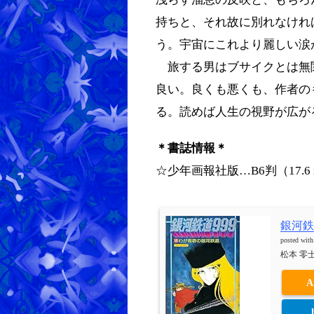
持ちと、それ故に別れなけれ
う。宇宙にこれより麗しい涙
旅する男はブサイクとは無
良い。良くも悪くも、作者の
る。読めば人生の視野が広が
＊書誌情報＊
☆少年画報社版…B6判（17.6 
銀河鉄道
posted wit
松本 零士
A