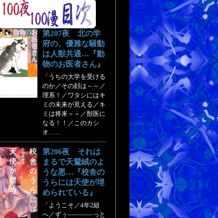
第207夜 北の学
府の、優雅な騒動
は人獣共通…『動
物のお医者さん』
「うちの大学を受ける
のか／その顔は～～／
理系！／ワタシにはキ
ミの未来が見える／キ
ミは将来～～／獣医に
なる！！／このカシ
オ……
第206夜 それは
まるで天鵞絨のよ
うな悪…『校舎の
うらには天使が埋
められている』
「ようこそ／4年2組
へ／ずぅ――――っと