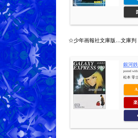
☆少年画報社文庫版…文庫判（15
銀河鉄道
posted wit
松本 零士 
A
楽