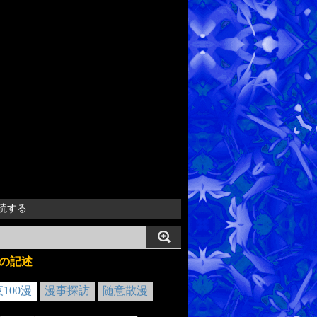
読する
の記述
夜100漫
漫事探訪
随意散漫