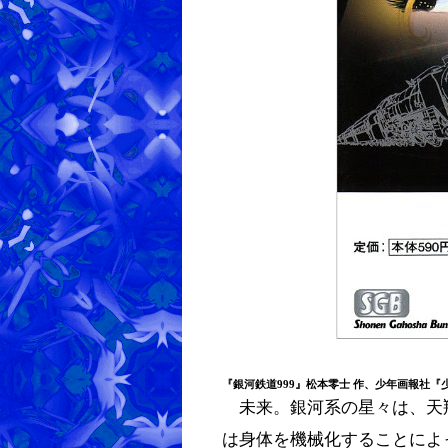
『
銀河鉄道999
』
松本零士
作、少年画報社『少年
未来。銀河系の星々は、天
は身体を機械化することによ