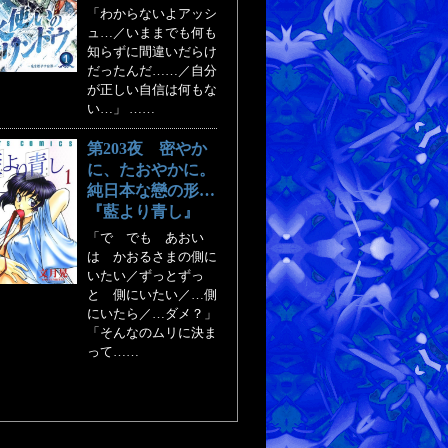
「わからないよアッシ
ュ…／いままでも何も
知らずに間違いだらけ
だったんだ……／自分
が正しい自信は何もな
い…」 ……
第203夜 密やか
に、たおやかに。
純日本な戀の形…
『藍より青し』
「で でも あおい
は かおるさまの側に
いたい／ずっとずっ
と 側にいたい／…側
にいたら／…ダメ？」
「そんなのムリに決ま
って……