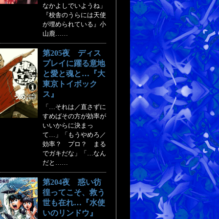
なかよしでいようね」
『校舎のうらには天使
が埋められている』小
山鹿……
第205夜 ディス
プレイに躍る意地
と愛と魂と…『大
東京トイボック
ス』
「…それは／直さずに
すめばその方が効率が
いいからに決まっ
て…」「もうやめろ／
効率？ プロ？ まる
でガキだな」「…なん
だと……
第204夜 惑い彷
徨ってこそ、救う
世も在れ…『水使
いのリンドウ』