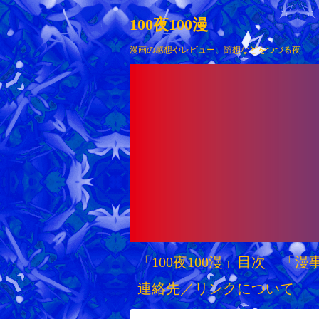
100夜100漫
漫画の感想やレビュー、随想などをつづる夜
「100夜100漫」目次
「漫
連絡先／リンクについて