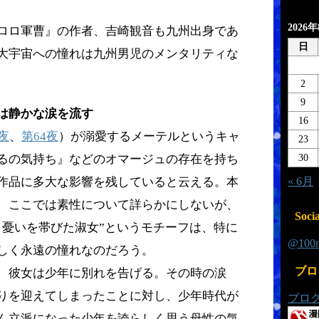
2026
ロロ軍曹』の作者、吉崎観音も九州出身であ
日
大宇宙への憧れは九州男児のメンタリティな
2
9
は静かな涙を流す
16
夜
、
第64夜
）が溺愛するメーテルというキャ
23
30
るの気持ち』などのオマージュの存在を持ち
« 6月
作品に多大な影響を残していると云える。本
、ここでは素性について詳らかにしないが、
Socia
、憂いを帯びた淑女”というモチーフは、特に
@10
しく永遠の憧れなのだろう。
ブロ
、彼女は少年に別れを告げる。その時の涙
りを迎えてしまったことに対し、少年時代が
ブロ
ん立派になった少年を誇らしく思う母性の気