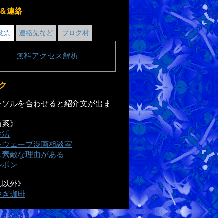
＆連絡
投票
連絡先など
ブログ村
無料
アクセス解析
ク
ソルを合わせると紹介文が出ま
画系》
生活
ーウェーブ漫画相談室
も素敵な理由がある
ルボン
れ以外》
やぎ珈琲