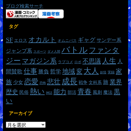
ブログ検索サーチ
タグ
オカルト
SF
ギャグ
サンデー系
エロス
オムニバス
バトル
ファンタ
ジャンプ系
スポーツ
ダメ人間
ジー
マガジン系
人生
不思議
人
ラブコメ
ロボ
大人
仕事
地域
変
家
哲学
間賛歌
勝負
実録
妖怪
成長
恋愛
悲壮
族
業界
旅
少女
戦争
文科系
恐怖
熱い
青春
能力
黒
歴史
魔法
民俗
風刺
部活
神話
い
アーカイブ