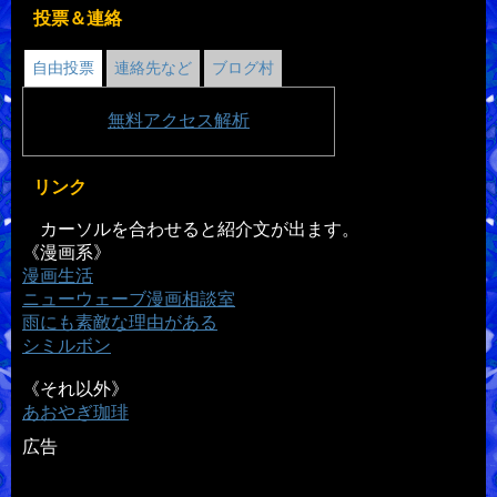
投票＆連絡
自由投票
連絡先など
ブログ村
無料
アクセス解析
リンク
カーソルを合わせると紹介文が出ます。
《漫画系》
漫画生活
ニューウェーブ漫画相談室
雨にも素敵な理由がある
シミルボン
《それ以外》
あおやぎ珈琲
広告