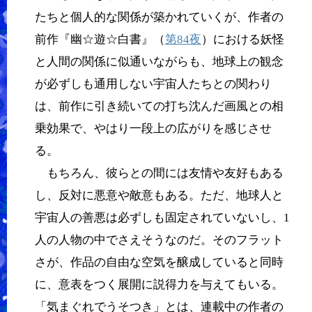
たちと個人的な関係が築かれていくが、作者の
前作『幽☆遊☆白書』（
第84夜
）における妖怪
と人間の関係に似通いながらも、地球上の観念
が必ずしも通用しない宇宙人たちとの関わり
は、前作に引き続いての打ち沈んだ画風との相
乗効果で、やはり一段上の広がりを感じさせ
る。
もちろん、彼らとの間には友情や友好もある
し、反対に悪意や敵意もある。ただ、地球人と
宇宙人の善悪は必ずしも固定されていないし、1
人の人物の中でさえそうなのだ。そのフラット
さが、作品の自由な空気を醸成していると同時
に、意表をつく展開に説得力を与えてもいる。
「気まぐれでうそつき」とは、連載中の作者の