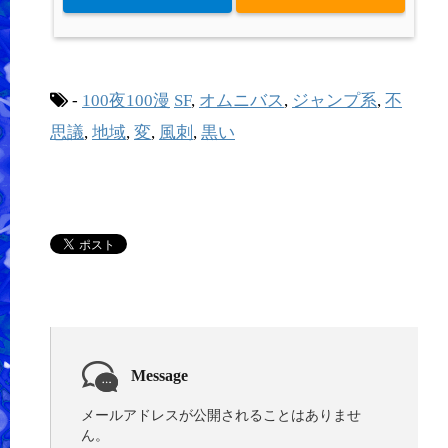
-
100夜100漫
SF
,
オムニバス
,
ジャンプ系
,
不
思議
,
地域
,
変
,
風刺
,
黒い
Message
メールアドレスが公開されることはありませ
ん。