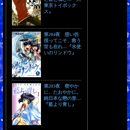
東京トイボック
ス』
第204夜 惑い彷
徨ってこそ、救う
世も在れ…『水使
いのリンドウ』
第203夜 密やか
に、たおやかに。
純日本な戀の形…
『藍より青し』