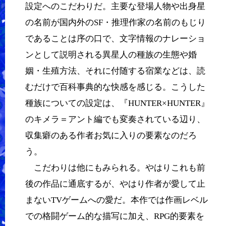
設定へのこだわりだ。主要な登場人物や出身星
の名前が国内外のSF・推理作家の名前のもじり
であることは序の口で、文字情報のナレーショ
ンとして説明される異星人の種族の生態や婚
姻・生殖方法、それに付随する宿業などは、読
むだけで百科事典的な快感を感じる。こうした
種族についての設定は、『HUNTER×HUNTER』
のキメラ＝アント編でも変奏されている辺り、
収集癖のある作者お気に入りの要素なのだろ
う。
こだわりは他にもみられる。やはりこれも前
後の作品に通底するが、やはり作者が愛して止
まないTVゲームへの愛だ。本作では作画レベル
での格闘ゲーム的な描写に加え、RPG的要素を