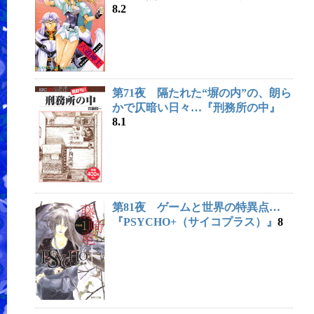
8.2
第71夜 隔たれた“塀の内”の、朗ら
かで仄暗い日々…『刑務所の中』
8.1
第81夜 ゲームと世界の特異点…
『PSYCHO+（サイコプラス）』
8