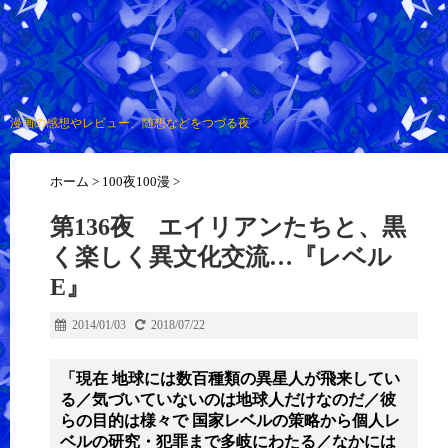
漫画の感想やレビュー、随想などをつづる夜
ホーム
>
100夜100漫
>
第136夜 エイリアンたちと、黒
く楽しく異文化交流…『レベル
E』
2014/01/03
2018/07/22
「現在 地球には数百種類の異星人が飛来してい
る／気づいていないのは地球人だけなのだ／彼
らの目的は様々で 国家レベルの策略から個人レ
ベルの研究・犯罪まで多岐にわたる／なかには