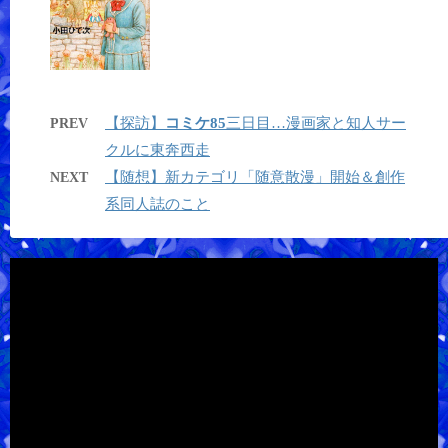
【探訪】
コミケ85
三日目…漫画家と知人サー
PREV
クルに東奔西走
【随想】新カテゴリ「随意散漫」開始＆創作
NEXT
系同人誌のこと