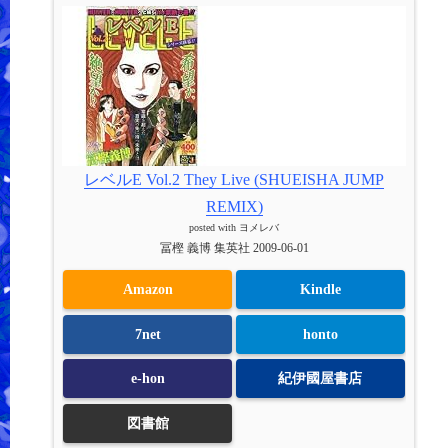
レベルE Vol.2 They Live (SHUEISHA JUMP
REMIX)
posted with
ヨメレバ
冨樫 義博 集英社 2009-06-01
Amazon
Kindle
7net
honto
e-hon
紀伊國屋書店
図書館