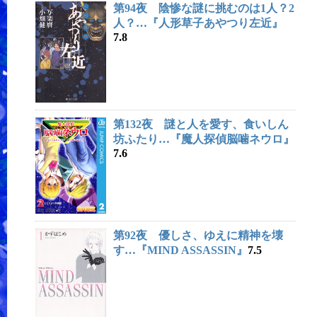
第94夜 陰惨な謎に挑むのは1人？2
人？…『人形草子あやつり左近』
7.8
第132夜 謎と人を愛す、食いしん
坊ふたり…『魔人探偵脳噛ネウロ』
7.6
第92夜 優しさ、ゆえに精神を壊
す…『MIND ASSASSIN』
7.5