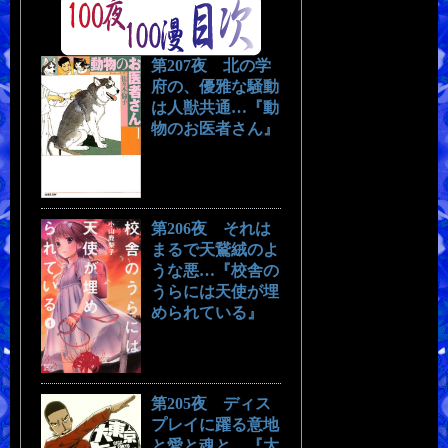
第207夜 北の学
府の、優雅な騒動
は人獣共通…『動
物のお医者さん』
第206夜 それは
まるで天鵞絨のよ
うな悪…『校舎の
うらには天使が埋
められている』
第205夜 ディス
プレイに躍る意地
と愛と魂と…『大