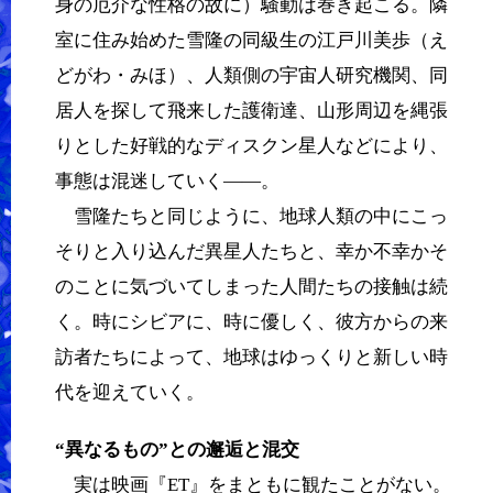
身の厄介な性格の故に）騒動は巻き起こる。隣
室に住み始めた雪隆の同級生の江戸川美歩（え
どがわ・みほ）、人類側の宇宙人研究機関、同
居人を探して飛来した護衛達、山形周辺を縄張
りとした好戦的なディスクン星人などにより、
事態は混迷していく――。
雪隆たちと同じように、地球人類の中にこっ
そりと入り込んだ異星人たちと、幸か不幸かそ
のことに気づいてしまった人間たちの接触は続
く。時にシビアに、時に優しく、彼方からの来
訪者たちによって、地球はゆっくりと新しい時
代を迎えていく。
“異なるもの”との邂逅と混交
実は映画『ET』をまともに観たことがない。