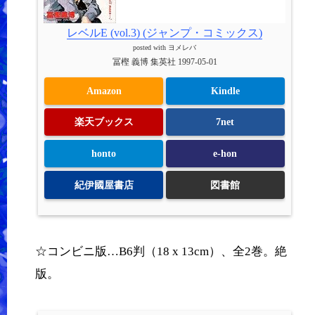
レベルE (vol.3) (ジャンプ・コミックス)
posted with
ヨメレバ
冨樫 義博 集英社 1997-05-01
Amazon
Kindle
楽天ブックス
7net
honto
e-hon
紀伊國屋書店
図書館
☆コンビニ版…B6判（18 x 13cm）、全2巻。絶
版。