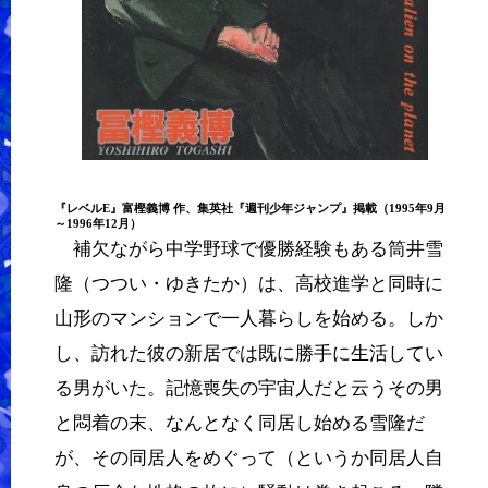
『
レベルE
』
富樫義博
作、集英社『週刊少年ジャンプ』掲載（1995年9月
～1996年12月）
補欠ながら中学野球で優勝経験もある筒井雪
隆（つつい・ゆきたか）は、高校進学と同時に
山形のマンションで一人暮らしを始める。しか
し、訪れた彼の新居では既に勝手に生活してい
る男がいた。記憶喪失の宇宙人だと云うその男
と悶着の末、なんとなく同居し始める雪隆だ
が、その同居人をめぐって（というか同居人自