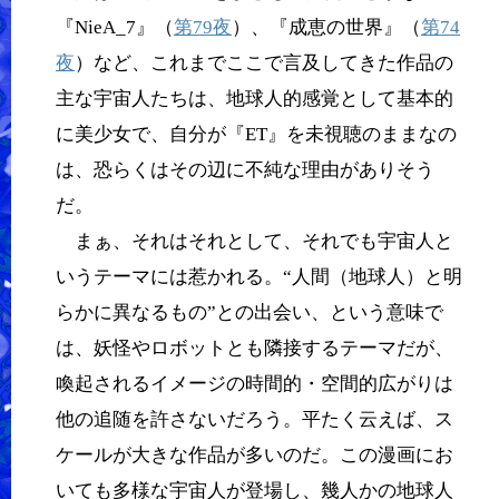
『NieA_7』（
第79夜
）、『成恵の世界』（
第74
夜
）など、これまでここで言及してきた作品の
主な宇宙人たちは、地球人的感覚として基本的
に美少女で、自分が『ET』を未視聴のままなの
は、恐らくはその辺に不純な理由がありそう
だ。
まぁ、それはそれとして、それでも宇宙人と
いうテーマには惹かれる。“人間（地球人）と明
らかに異なるもの”との出会い、という意味で
は、妖怪やロボットとも隣接するテーマだが、
喚起されるイメージの時間的・空間的広がりは
他の追随を許さないだろう。平たく云えば、ス
ケールが大きな作品が多いのだ。この漫画にお
いても多様な宇宙人が登場し、幾人かの地球人