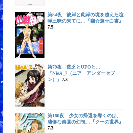
第84夜 彼岸と此岸の境を越えた喧
嘩三昧の果てに…『幽☆遊☆白書』
7.5
第79夜 貧乏とUFOと…
『NieA_7（ニア アンダーセブ
ン）』
7.3
第160夜 少女の帰還を導くのは、
凄惨な楽園の幻視…『クーの世界』
7.3