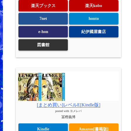
楽天ブックス
楽天kobo
7net
honto
e-hon
紀伊國屋書店
図書館
[まとめ買い]レベルE[Kindle版]
posted with
ヨメレバ
冨樫義博
Kindle
Amazon[書籍版]